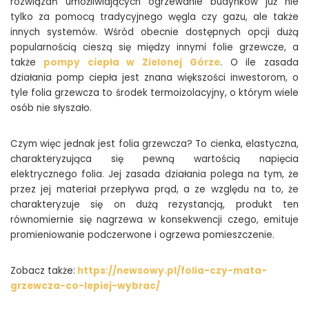
rozwiązań umożliwiających ogrzewanie budynków już nie
tylko za pomocą tradycyjnego węgla czy gazu, ale także
innych systemów. Wśród obecnie dostępnych opcji dużą
popularnością cieszą się między innymi folie grzewcze, a
także
pompy ciepła w Zielonej Górze
. O ile zasada
działania pomp ciepła jest znana większości inwestorom, o
tyle folia grzewcza to środek termoizolacyjny, o którym wiele
osób nie słyszało.
Czym więc jednak jest folia grzewcza? To cienka, elastyczna,
charakteryzująca się pewną wartością napięcia
elektrycznego folia. Jej zasada działania polega na tym, że
przez jej materiał przepływa prąd, a ze względu na to, że
charakteryzuje się on dużą rezystancją, produkt ten
równomiernie się nagrzewa w konsekwencji czego, emituje
promieniowanie podczerwone i ogrzewa pomieszczenie.
Zobacz także:
https://newsowy.pl/folia-czy-mata-
grzewcza-co-lepiej-wybrac/