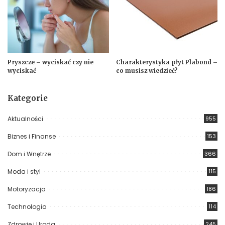
Pryszcze – wyciskać czy nie
Charakterystyka płyt Plabond –
wyciskać
co musisz wiedzieć?
Kategorie
Aktualności
955
Biznes i Finanse
153
Dom i Wnętrze
366
Moda i styl
115
Motoryzacja
186
Technologia
114
Zdrowie i Uroda
245