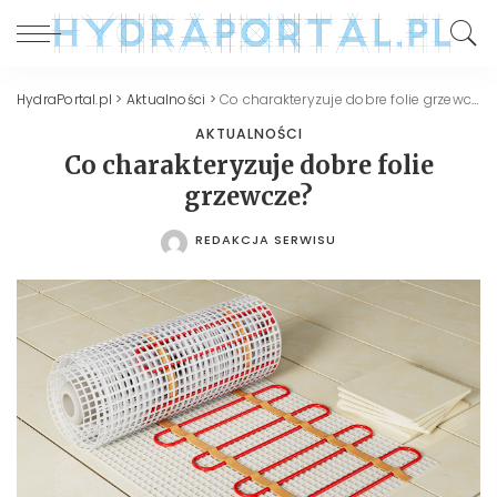
HydraPortal.pl
>
Aktualności
>
Co charakteryzuje dobre folie grzewcze?
AKTUALNOŚCI
Co charakteryzuje dobre folie
grzewcze?
REDAKCJA SERWISU
POSTED
BY