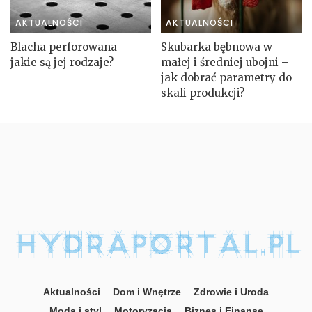
AKTUALNOŚCI
AKTUALNOŚCI
Blacha perforowana –
Skubarka bębnowa w
jakie są jej rodzaje?
małej i średniej ubojni –
jak dobrać parametry do
skali produkcji?
Aktualności
Dom i Wnętrze
Zdrowie i Uroda
Moda i styl
Motoryzacja
Biznes i Finanse