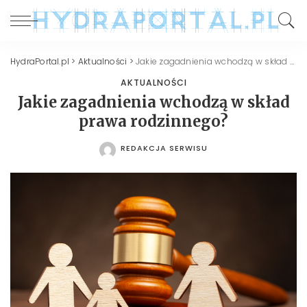
HydraPortal.pl
>
Aktualności
>
Jakie zagadnienia wchodzą w skład prawa rodzinnego?
AKTUALNOŚCI
Jakie zagadnienia wchodzą w skład
prawa rodzinnego?
REDAKCJA SERWISU
POSTED
BY