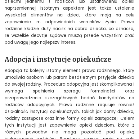
dziećmi jednemu z rodziców lub ustanowieniu opieki
naprzemiennej. Istotnym aspektem jest także ustalenie
wysokości alimentów na dzieci, które mają na celu
zapewnienie im odpowiednich warunków życia. Prawo
rodzinne kładzie duży nacisk na dobro dziecka, co oznacza,
że wszelkie decyzje sądowe muszą przede wszystkim brać
pod uwagę jego najlepszy interes.
Adopcja i instytucje opiekuńcze
Adopcja to kolejny istotny element prawa rodzinnego, który
umożliwia osobom lub parom bezdzietnym przyjęcie dziecka
do swojej rodziny. Procedura adopcyjna jest skomplikowana i
wymaga spełnienia szeregu formalności oraz
przeprowadzenia szczegółowych badań kandydatów na
rodziców adopcyjnych. Prawo rodzinne reguluje również
działalność instytucji opiekuńczych, takich jak domy dziecka,
rodziny zastępcze oraz inne formy opieki zastępczej. Celem
tych instytucji jest zapewnienie opieki dzieciom, które z
różnych powodów nie mogą pozostać pod opieką
biologicznych rodziców. Regulacje prawne mają na celu