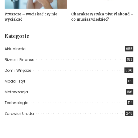
Pryszcze – wyciskać czy nie
Charakterystyka płyt Plabond –
wyciskać
co musisz wiedzieć?
Kategorie
Aktualności
955
Biznes i Finanse
153
Dom i Wnętrze
366
Moda i styl
115
Motoryzacja
186
Technologia
114
Zdrowie i Uroda
245