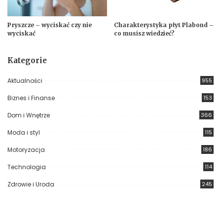
Pryszcze – wyciskać czy nie
Charakterystyka płyt Plabond –
wyciskać
co musisz wiedzieć?
Kategorie
Aktualności
955
Biznes i Finanse
153
Dom i Wnętrze
366
Moda i styl
115
Motoryzacja
186
Technologia
114
Zdrowie i Uroda
245