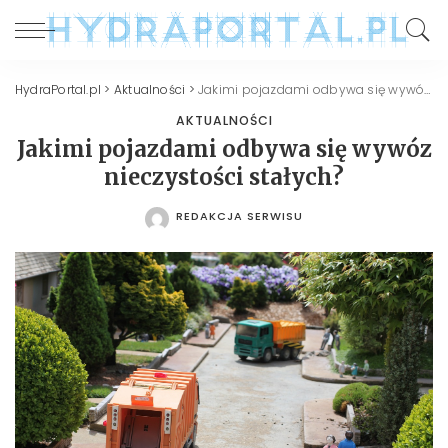
HydraPortal.pl
>
Aktualności
>
Jakimi pojazdami odbywa się wywóz nieczystości stałych?
AKTUALNOŚCI
Jakimi pojazdami odbywa się wywóz
nieczystości stałych?
REDAKCJA SERWISU
POSTED
BY