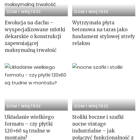
DOM I WNĘTRZE
DOM I WNĘTRZE
Ewolucja na dachu –
Wytrzymała płyta
wyspecjalizowane młotki
betonowa na taras jako
dekarskie o konstrukcji
fundament stylowej strefy
zapewniającej
relaksu
maksymalną trwałość
DOM I WNĘTRZE
DOM I WNĘTRZE
Układanie wielkiego
Stoliki boczne i szafki
formatu – czy płytki
nocne vintage
120×60 są trudne w
industrialne – jak
montażu?
połączyć funkcjonalność z