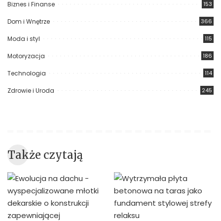
Biznes i Finanse
153
Dom i Wnętrze
366
Moda i styl
115
Motoryzacja
186
Technologia
114
Zdrowie i Uroda
245
Także czytają