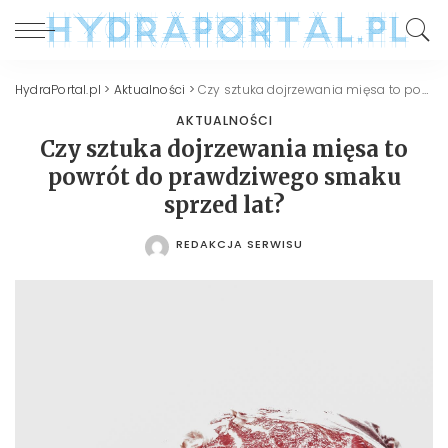
HydraPortal.pl
>
Aktualności
>
Czy sztuka dojrzewania mięsa to powrót do prawdziwego smaku sprzed lat?
AKTUALNOŚCI
Czy sztuka dojrzewania mięsa to
powrót do prawdziwego smaku
sprzed lat?
REDAKCJA SERWISU
POSTED
BY