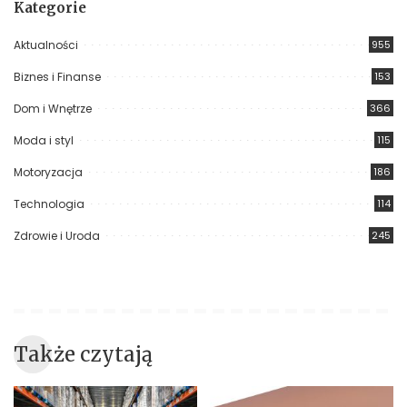
Kategorie
Aktualności
955
Biznes i Finanse
153
Dom i Wnętrze
366
Moda i styl
115
Motoryzacja
186
Technologia
114
Zdrowie i Uroda
245
Także czytają