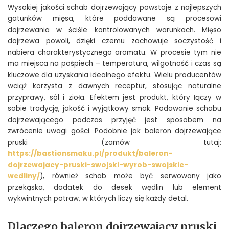
Wysokiej jakości schab dojrzewający powstaje z najlepszych
gatunków mięsa, które poddawane są procesowi
dojrzewania w ściśle kontrolowanych warunkach. Mięso
dojrzewa powoli, dzięki czemu zachowuje soczystość i
nabiera charakterystycznego aromatu. W procesie tym nie
ma miejsca na pośpiech – temperatura, wilgotność i czas są
kluczowe dla uzyskania idealnego efektu. Wielu producentów
wciąż korzysta z dawnych receptur, stosując naturalne
przyprawy, sól i zioła. Efektem jest produkt, który łączy w
sobie tradycję, jakość i wyjątkowy smak. Podawanie schabu
dojrzewającego podczas przyjęć jest sposobem na
zwrócenie uwagi gości. Podobnie jak baleron dojrzewające
pruski (zamów tutaj:
https://bastionsmaku.pl/produkt/baleron-
dojrzewajacy-pruski-swojski-wyrob-swojskie-
wedliny/
), również schab może być serwowany jako
przekąska, dodatek do desek wędlin lub element
wykwintnych potraw, w których liczy się każdy detal.
Dlaczego baleron dojrzewający pruski