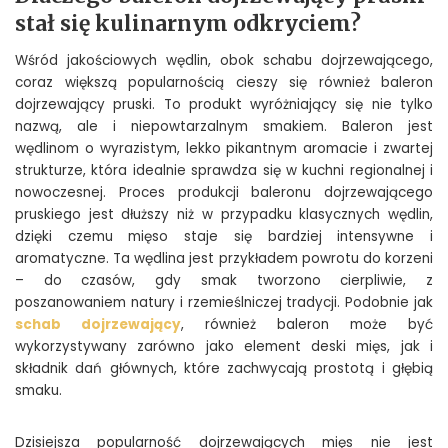
stał się kulinarnym odkryciem?
Wśród jakościowych wędlin, obok schabu dojrzewającego,
coraz większą popularnością cieszy się również baleron
dojrzewający pruski. To produkt wyróżniający się nie tylko
nazwą, ale i niepowtarzalnym smakiem. Baleron jest
wędlinom o wyrazistym, lekko pikantnym aromacie i zwartej
strukturze, która idealnie sprawdza się w kuchni regionalnej i
nowoczesnej. Proces produkcji baleronu dojrzewającego
pruskiego jest dłuższy niż w przypadku klasycznych wędlin,
dzięki czemu mięso staje się bardziej intensywne i
aromatyczne. Ta wędlina jest przykładem powrotu do korzeni
– do czasów, gdy smak tworzono cierpliwie, z
poszanowaniem natury i rzemieślniczej tradycji. Podobnie jak
schab dojrzewający
, również baleron może być
wykorzystywany zarówno jako element deski mięs, jak i
składnik dań głównych, które zachwycają prostotą i głębią
smaku.
Dzisiejsza popularność dojrzewających mięs nie jest