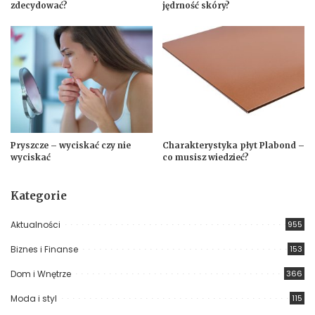
zdecydować?
jędrność skóry?
Pryszcze – wyciskać czy nie
Charakterystyka płyt Plabond –
wyciskać
co musisz wiedzieć?
Kategorie
Aktualności
955
Biznes i Finanse
153
Dom i Wnętrze
366
Moda i styl
115