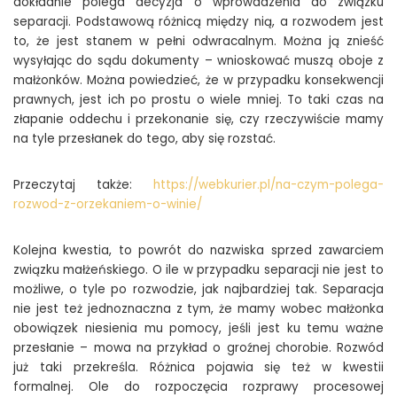
dokładnie polega decyzja o wprowadzenia do związku
separacji. Podstawową różnicą między nią, a rozwodem jest
to, że jest stanem w pełni odwracalnym. Można ją znieść
wysyłając do sądu dokumenty – wnioskować muszą oboje z
małżonków. Można powiedzieć, że w przypadku konsekwencji
prawnych, jest ich po prostu o wiele mniej. To taki czas na
złapanie oddechu i przekonanie się, czy rzeczywiście mamy
na tyle przesłanek do tego, aby się rozstać.
Przeczytaj także:
https://webkurier.pl/na-czym-polega-
rozwod-z-orzekaniem-o-winie/
Kolejna kwestia, to powrót do nazwiska sprzed zawarciem
związku małżeńskiego. O ile w przypadku separacji nie jest to
możliwe, o tyle po rozwodzie, jak najbardziej tak. Separacja
nie jest też jednoznaczna z tym, że mamy wobec małżonka
obowiązek niesienia mu pomocy, jeśli jest ku temu ważne
przesłanie – mowa na przykład o groźnej chorobie. Rozwód
już taki przekreśla. Różnica pojawia się też w kwestii
formalnej. Ole do rozpoczęcia rozprawy procesowej