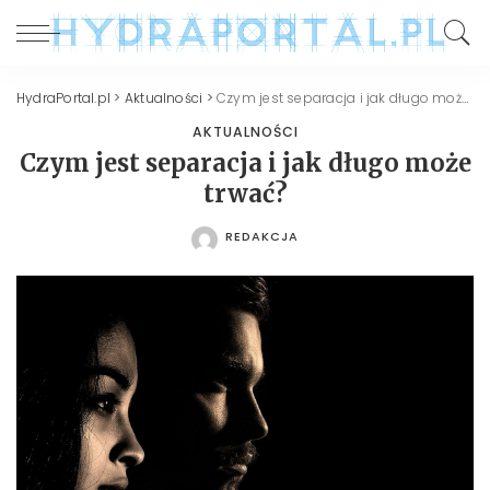
HydraPortal.pl
>
Aktualności
>
Czym jest separacja i jak długo może trwać?
AKTUALNOŚCI
Czym jest separacja i jak długo może
trwać?
REDAKCJA
POSTED
BY