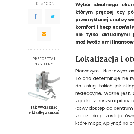
SHARE ON
Wybór idealnego lokum
którym prędzej czy pó
przemyślanej analizy wi
komfort i bezpieczeństw
nie tylko aktualnymi 
możliwościami finansow
Lokalizacja i o
PRZECZYTAJ
NASTĘPNY
Pierwszym i kluczowym asp
To ona determinuje nie ty
do usług, takich jak skl
rekreacyjne. Ważne jest,
zgodna z naszymi priorytet
Jak wyciągnąć
łatwy dostęp do centrum d
wkładkę zamka?
znaczenia pozostaje równ
które mogą wpłynąć na pr