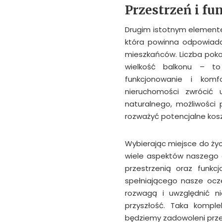
Przestrzeń i fu
Drugim istotnym elemente
która powinna odpowiada
mieszkańców. Liczba poko
wielkość balkonu – t
funkcjonowanie i komf
nieruchomości zwrócić
naturalnego, możliwości
rozważyć potencjalne kos
Wybierając miejsce do życi
wiele aspektów naszego co
przestrzenią oraz funkc
spełniającego nasze ocz
rozwagą i uwzględnić ni
przyszłość. Taka komple
będziemy zadowoleni przez