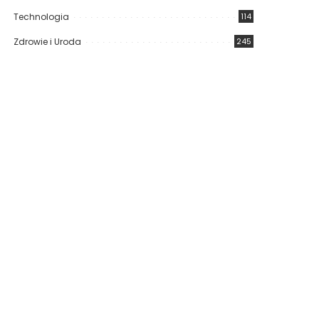
Technologia
114
Zdrowie i Uroda
245