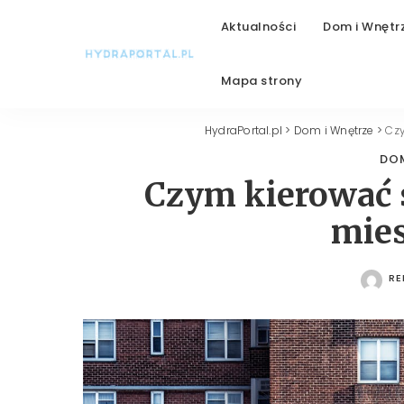
Aktualności
Dom i Wnętr
Mapa strony
HydraPortal.pl
>
Dom i Wnętrze
>
Cz
DOM
Czym kierować 
mie
RE
PO