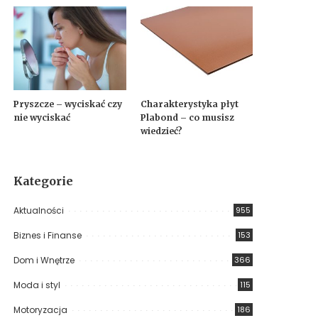
Pryszcze – wyciskać czy
Charakterystyka płyt
nie wyciskać
Plabond – co musisz
wiedzieć?
Kategorie
Aktualności
955
Biznes i Finanse
153
Dom i Wnętrze
366
Moda i styl
115
Motoryzacja
186