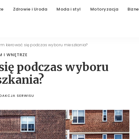
ze
Zdrowie i Uroda
Moda i styl
Motoryzacja
Bizne
ym kierować się podczas wyboru mieszkania?
 I WNĘTRZE
się podczas wyboru
szkania?
DAKCJA SERWISU
STED
BY