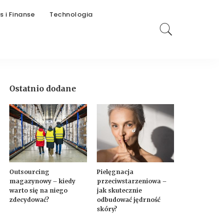
s i Finanse
Technologia
Ostatnio dodane
Outsourcing
Pielęgnacja
magazynowy – kiedy
przeciwstarzeniowa –
warto się na niego
jak skutecznie
zdecydować?
odbudować jędrność
skóry?