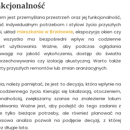
nkcjonalność
m jest przemyślana przestrzeń oraz jej funkcjonalność,
ć indywidualnym potrzebom i stylowi życia przyszłych
i, układ
mieszkania w Brwinowie
, ekspozycja okien czy
o wszystko ma bezpośredni wpływ na codzienne
ort użytkowania. Ważne, aby podczas oglądania
 uwagę na jakość wykończenia, dostęp do światła
 przechowywania czy izolację akustyczną. Warto także
zty przyszłych remontów lub zmian aranżacyjnych.
a, należy pamiętać, że jest to decyzja, która wpłynie na
dziennego życia. Kierując się lokalizacją, otoczeniem,
jonalnością, zwiększamy szanse na znalezienie lokum
ekiwania. Ważne jest, aby podejść do tego zadania z
e tylko bieżące potrzeby, ale również planować na
ksowa analiza pozwoli na podjęcie decyzji, z której
 długie lata.