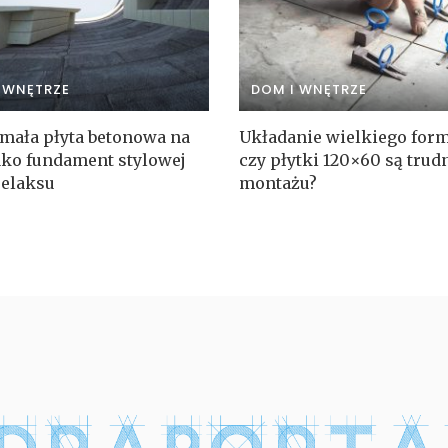
 WNĘTRZE
DOM I WNĘTRZE
mała płyta betonowa na
Układanie wielkiego for
jako fundament stylowej
czy płytki 120×60 są trud
relaksu
montażu?