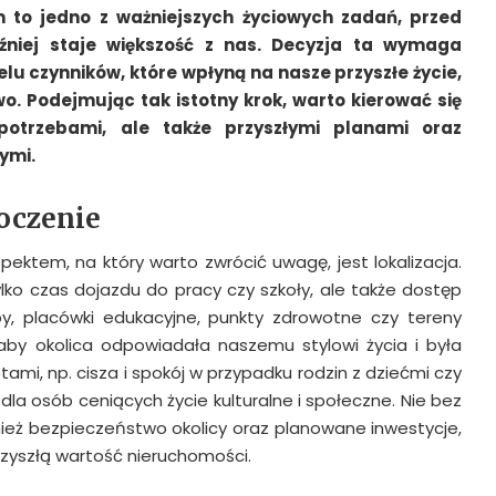
 to jedno z ważniejszych życiowych zadań, przed
źniej staje większość z nas. Decyzja ta wymaga
elu czynników, które wpłyną na nasze przyszłe życie,
o. Podejmując tak istotny krok, warto kierować się
potrzebami, ale także przyszłymi planami oraz
ymi.
toczenie
ektem, na który warto zwrócić uwagę, jest lokalizacja.
lko czas dojazdu do pracy czy szkoły, ale także dostęp
epy, placówki edukacyjne, punkty zdrowotne czy tereny
 aby okolica odpowiadała naszemu stylowi życia i była
ami, np. cisza i spokój w przypadku rodzin z dziećmi czy
la osób ceniących życie kulturalne i społeczne. Nie bez
ież bezpieczeństwo okolicy oraz planowane inwestycje,
zyszłą wartość nieruchomości.