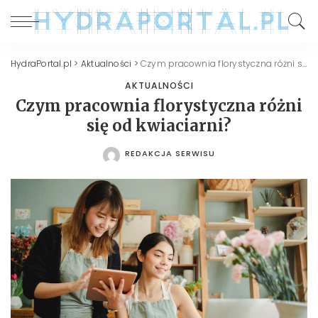
HydraPortal.pl
>
Aktualności
>
Czym pracownia florystyczna różni się od kwiaciarni?
AKTUALNOŚCI
Czym pracownia florystyczna różni
się od kwiaciarni?
REDAKCJA SERWISU
POSTED
BY