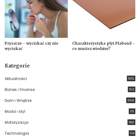
Pryszcze – wyciskać czy nie
Charakterystyka płyt Plabond –
wyciskać
co musisz wiedzieć?
Kategorie
Aktualności
955
Biznes i Finanse
153
Dom i Wnętrze
366
Moda i styl
115
Motoryzacja
186
Technologia
114