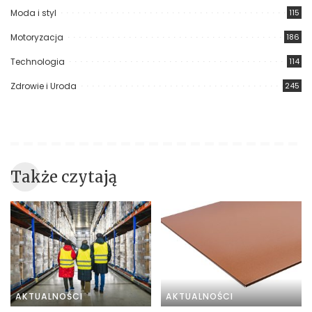
Moda i styl
115
Motoryzacja
186
Technologia
114
Zdrowie i Uroda
245
Także czytają
AKTUALNOŚCI
AKTUALNOŚCI