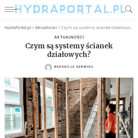
HydraPortal.pl
>
Aktualności
>
Czym są systemy ścianek działowych?
AKTUALNOŚCI
Czym są systemy ścianek
działowych?
REDAKCJA SERWISU
POSTED
BY