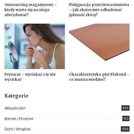
Outsourcing magazynowy –
Pielęgnacja przeciwstarzeniowa
kiedy warto się na niego
– jak skutecznie odbudować
zdecydować?
jędrność skóry?
Pryszcze – wyciskać czy nie
Charakterystyka płyt Plabond –
wyciskać
co musisz wiedzieć?
Kategorie
Aktualności
955
Biznes i Finanse
153
Dom i Wnętrze
366