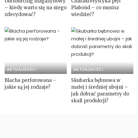
Outsourcing magazynowy
Charakterystyka płyt
– kiedy warto się na niego
Plabond – co musisz
zdecydować?
wiedzieć?
AKTUALNOŚCI
AKTUALNOŚCI
Blacha perforowana –
Skubarka bębnowa w
jakie są jej rodzaje?
małej i średniej ubojni –
jak dobrać parametry do
skali produkcji?