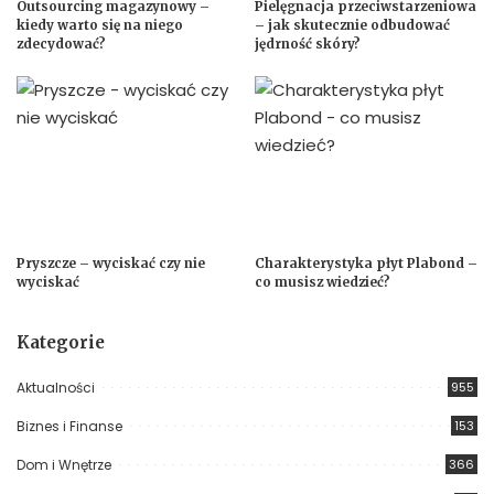
Outsourcing magazynowy –
Pielęgnacja przeciwstarzeniowa
kiedy warto się na niego
– jak skutecznie odbudować
zdecydować?
jędrność skóry?
Pryszcze – wyciskać czy nie
Charakterystyka płyt Plabond –
wyciskać
co musisz wiedzieć?
Kategorie
Aktualności
955
Biznes i Finanse
153
Dom i Wnętrze
366