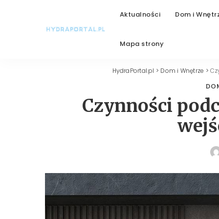
Aktualności
Dom i Wnętr
Mapa strony
HydraPortal.pl
>
Dom i Wnętrze
>
Cz
DOM
Czynności pod
wejś