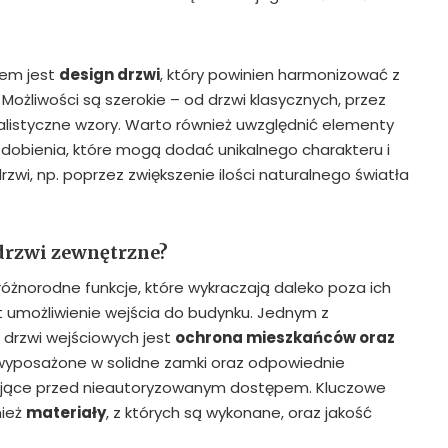
tem jest
design drzwi
, który powinien harmonizować z
 Możliwości są szerokie – od drzwi klasycznych, przez
listyczne wzory. Warto również uwzględnić elementy
 zdobienia, które mogą dodać unikalnego charakteru i
zwi, np. poprzez zwiększenie ilości naturalnego światła
 drzwi zewnętrzne?
różnorodne funkcje, które wykraczają daleko poza ich
t umożliwienie wejścia do budynku. Jednym z
 drzwi wejściowych jest
ochrona mieszkańców oraz
 wyposażone w solidne zamki oraz odpowiednie
jące przed nieautoryzowanym dostępem. Kluczowe
nież
materiały
, z których są wykonane, oraz jakość