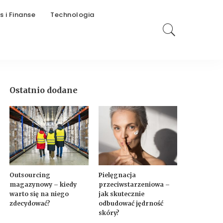
s i Finanse
Technologia
Ostatnio dodane
Outsourcing
Pielęgnacja
magazynowy – kiedy
przeciwstarzeniowa –
warto się na niego
jak skutecznie
zdecydować?
odbudować jędrność
skóry?