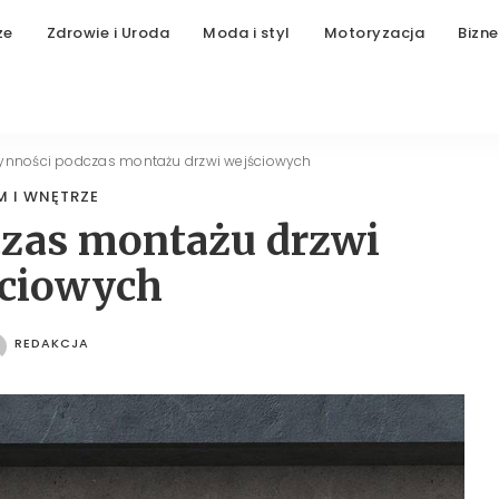
ze
Zdrowie i Uroda
Moda i styl
Motoryzacja
Bizne
ynności podczas montażu drzwi wejściowych
 I WNĘTRZE
czas montażu drzwi
ciowych
REDAKCJA
POSTED
BY