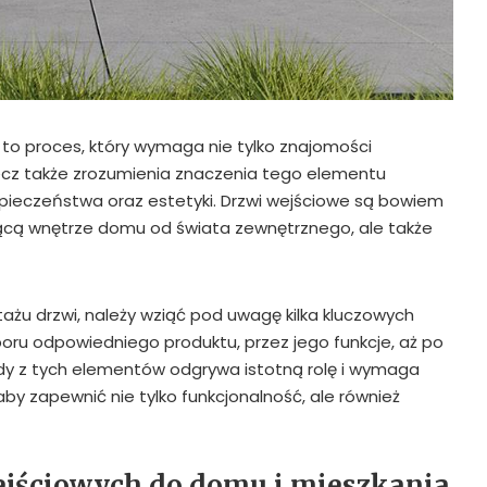
to proces, który wymaga nie tylko znajomości
ecz także zrozumienia znaczenia tego elementu
pieczeństwa oraz estetyki. Drzwi wejściowe są bowiem
ającą wnętrze domu od świata zewnętrznego, ale także
żu drzwi, należy wziąć pod uwagę kilka kluczowych
oru odpowiedniego produktu, przez jego funkcje, aż po
żdy z tych elementów odgrywa istotną rolę i wymaga
by zapewnić nie tylko funkcjonalność, ale również
jściowych do domu i mieszkania