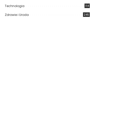
Technologia
114
Zdrowie i Uroda
245