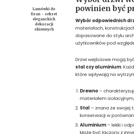
powinien być p
Lamówki do
firan – sekret
eleganckich
Wybór odpowiednich dr
dekoracji
materiałach, konstrukcjach
okiennych
dopasowane do stylu arch
użytkowników pod względem
Drzwi wejściowe mogą być
stal czy aluminium
. Każ
które wpływają na wytrzym
Drewno
– charakteryzuj
materiałem izolacyjnym,
Stal
– znana ze swojej 
konserwacji w porównani
Aluminium
– lekki i od
Może być łączony z inny