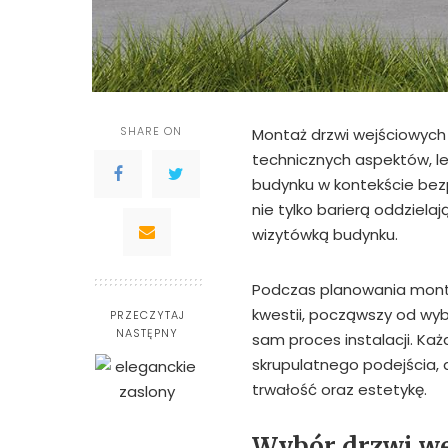
SHARE ON
Montaż drzwi wejściowych 
technicznych aspektów, l
budynku w kontekście bez
nie tylko barierą oddziel
wizytówką budynku.
Podczas planowania monta
kwestii, począwszy od wyb
PRZECZYTAJ
NASTĘPNY
sam proces instalacji. Ka
skrupulatnego podejścia, a
trwałość oraz estetykę.
Wybór drzwi we