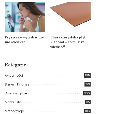
Pryszcze – wyciskać czy
Charakterystyka płyt
nie wyciskać
Plabond – co musisz
wiedzieć?
Kategorie
Aktualności
955
Biznes i Finanse
153
Dom i Wnętrze
366
Moda i styl
115
Motoryzacja
186