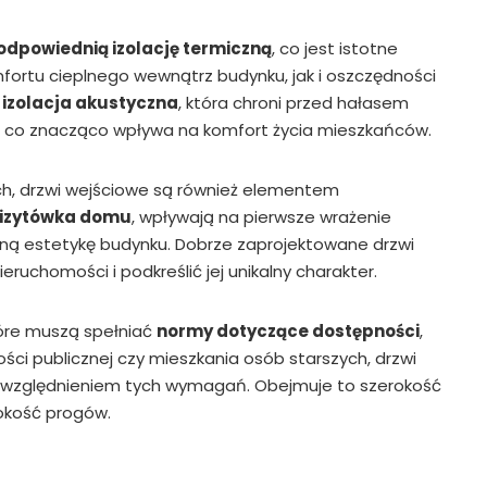
odpowiednią izolację termiczną
, co jest istotne
fortu cieplnego wewnątrz budynku, jak i oszczędności
t
izolacja akustyczna
, która chroni przed hałasem
 co znacząco wpływa na komfort życia mieszkańców.
ch, drzwi wejściowe są również elementem
izytówka domu
, wpływają na pierwsze wrażenie
ną estetykę budynku. Dobrze zaprojektowane drzwi
ruchomości i podkreślić jej unikalny charakter.
óre muszą spełniać
normy dotyczące dostępności
,
ości publicznej czy mieszkania osób starszych, drzwi
uwzględnieniem tych wymagań. Obejmuje to szerokość
sokość progów.