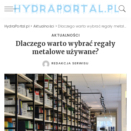
HydraPortal.pl
>
Aktualności
>
Dlaczego warto wybrać regały metalowe używane?
AKTUALNOŚCI
Dlaczego warto wybrać regały
metalowe używane?
REDAKCJA SERWISU
POSTED
BY