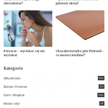
zdecydować?
jędrność skóry?
Pryszcze – wyciskać czy nie
Charakterystyka płyt Plabond –
wyciskać
co musisz wiedzieć?
Kategorie
Aktualności
955
Biznes i Finanse
153
Dom i Wnętrze
366
Moda i styl
115