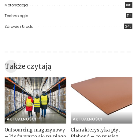
Motoryzacja
186
Technologia
114
Zdrowie i Uroda
245
Także czytają
AKTUALNOŚCI
AKTUALNOŚCI
Outsourcing magazynowy
Charakterystyka płyt
– kiedy warto się na niego
Plabond – co musisz