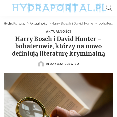
HydraPortal.pl
>
Aktualności
>
Harry Bosch i David Hunter – bohaterowie, którzy na nowo definiują literaturę kryminalną
AKTUALNOŚCI
Harry Bosch i David Hunter –
bohaterowie, którzy na nowo
definiują literaturę kryminalną
REDAKCJA SERWISU
POSTED
BY