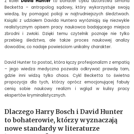
Z kolei
David Hunter
to bohater cyklu autorstwa Simona
Becketta – antropolog sądowy, który wykorzystuje swoją
wiedzę, by pomagać policji w najtrudniejszych śledztwach.
Książki z udziałem Davida Huntera wyróżniają się niezwykle
realistycznym opisem pracy naukowca badającego miejsca
zbrodni i zwłoki. Dzięki temu czytelnik poznaje nie tylko
przebieg śledztwa, ale także proces naukowej analizy
dowodów, co nadaje powieściom unikalny charakter.
David Hunter to postać, która łączy profesjonalizm z empatią
– jego wiedza medyczna pozwala odkrywać prawdę tam,
gdzie inni widzą tylko chaos. Cykl Becketta to świetna
propozycja dla tych, którzy oprócz emocjonującej fabuły
cenią sobie naukowy realizm i wgląd w kulisy pracy
ekspertów kryminalistycznych.
Dlaczego Harry Bosch i David Hunter
to bohaterowie, którzy wyznaczają
nowe standardy w literaturze