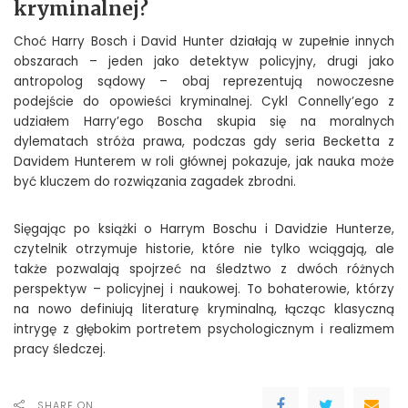
kryminalnej?
Choć Harry Bosch i David Hunter działają w zupełnie innych
obszarach – jeden jako detektyw policyjny, drugi jako
antropolog sądowy – obaj reprezentują nowoczesne
podejście do opowieści kryminalnej. Cykl Connelly’ego z
udziałem Harry’ego Boscha skupia się na moralnych
dylematach stróża prawa, podczas gdy seria Becketta z
Davidem Hunterem w roli głównej pokazuje, jak nauka może
być kluczem do rozwiązania zagadek zbrodni.
Sięgając po książki o Harrym Boschu i Davidzie Hunterze,
czytelnik otrzymuje historie, które nie tylko wciągają, ale
także pozwalają spojrzeć na śledztwo z dwóch różnych
perspektyw – policyjnej i naukowej. To bohaterowie, którzy
na nowo definiują literaturę kryminalną, łącząc klasyczną
intrygę z głębokim portretem psychologicznym i realizmem
pracy śledczej.
SHARE ON