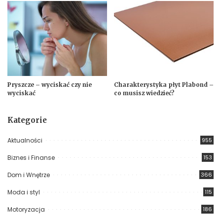
Pryszcze – wyciskać czy nie
Charakterystyka płyt Plabond –
wyciskać
co musisz wiedzieć?
Kategorie
Aktualności
955
Biznes i Finanse
153
Dom i Wnętrze
366
Moda i styl
115
Motoryzacja
186