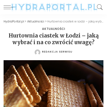
HydraPortal.pl
>
Aktualności
>
Hurtownia ciastek w Łodzi – jaką wybrać i na co zwrócić uwagę?
AKTUALNOŚCI
Hurtownia ciastek w Łodzi – jaką
wybrać i na co zwrócić uwagę?
REDAKCJA SERWISU
POSTED
BY