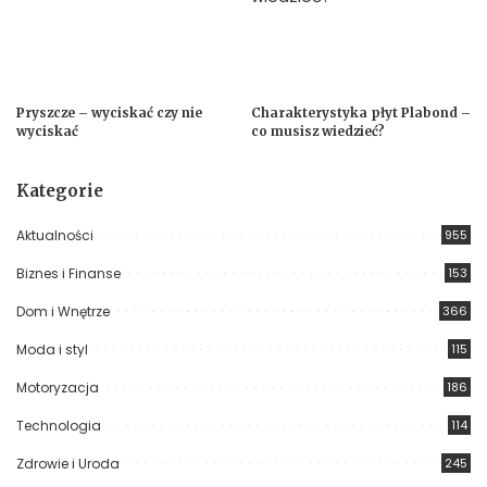
Pryszcze – wyciskać czy nie
Charakterystyka płyt Plabond –
wyciskać
co musisz wiedzieć?
Kategorie
Aktualności
955
Biznes i Finanse
153
Dom i Wnętrze
366
Moda i styl
115
Motoryzacja
186
Technologia
114
Zdrowie i Uroda
245