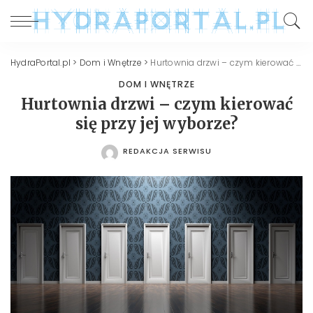
HydraPortal.pl
>
Dom i Wnętrze
>
Hurtownia drzwi – czym kierować się przy jej wyborze?
DOM I WNĘTRZE
Hurtownia drzwi – czym kierować
się przy jej wyborze?
REDAKCJA SERWISU
POSTED
BY