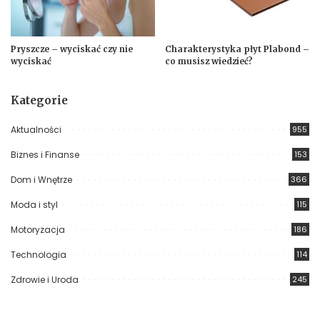
Pryszcze – wyciskać czy nie
Charakterystyka płyt Plabond –
wyciskać
co musisz wiedzieć?
Kategorie
Aktualności
955
Biznes i Finanse
153
Dom i Wnętrze
366
Moda i styl
115
Motoryzacja
186
Technologia
114
Zdrowie i Uroda
245