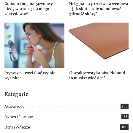
Outsourcing magazynowy –
Pielęgnacja przeciwstarzeniowa
kiedy warto się na niego
– jak skutecznie odbudować
zdecydować?
jędrność skóry?
Pryszcze – wyciskać czy nie
Charakterystyka płyt Plabond –
wyciskać
co musisz wiedzieć?
Kategorie
Aktualności
955
Biznes i Finanse
153
Dom i Wnętrze
366