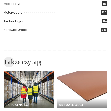
Moda i styl
115
Motoryzacja
186
Technologia
114
Zdrowie i Uroda
245
Także czytają
AKTUALNOŚCI
AKTUALNOŚCI