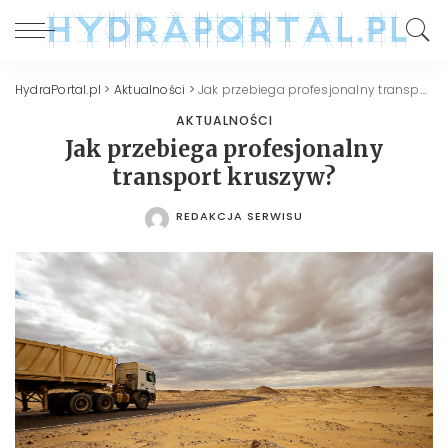
HydraPortal.pl
>
Aktualności
>
Jak przebiega profesjonalny transport kruszyw?
AKTUALNOŚCI
Jak przebiega profesjonalny
transport kruszyw?
REDAKCJA SERWISU
POSTED
BY