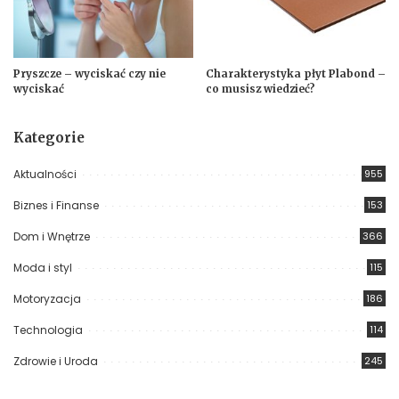
Pryszcze – wyciskać czy nie
Charakterystyka płyt Plabond –
wyciskać
co musisz wiedzieć?
Kategorie
Aktualności
955
Biznes i Finanse
153
Dom i Wnętrze
366
Moda i styl
115
Motoryzacja
186
Technologia
114
Zdrowie i Uroda
245