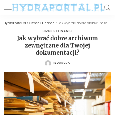
HydraPortal.pl
>
Biznes i Finanse
>
Jak wybrać dobre archiwum zewnętrzne dla Twojej dokumentacji?
BIZNES I FINANSE
Jak wybrać dobre archiwum
zewnętrzne dla Twojej
dokumentacji?
REDAKCJA
POSTED
BY