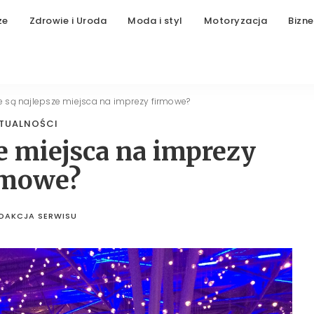
ze
Zdrowie i Uroda
Moda i styl
Motoryzacja
Bizne
e są najlepsze miejsca na imprezy firmowe?
TUALNOŚCI
ze miejsca na imprezy
rmowe?
DAKCJA SERWISU
STED
BY