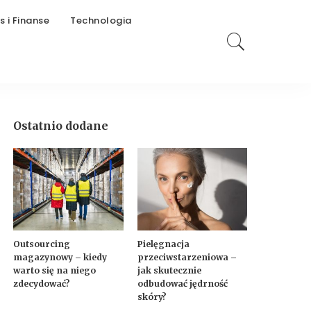
s i Finanse
Technologia
Ostatnio dodane
Outsourcing
Pielęgnacja
magazynowy – kiedy
przeciwstarzeniowa –
warto się na niego
jak skutecznie
zdecydować?
odbudować jędrność
skóry?