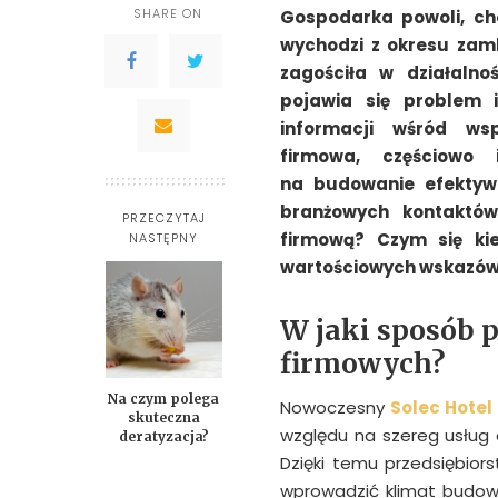
SHARE ON
Gospodarka powoli, ch
wychodzi z okresu zamk
zagościła w działalno
pojawia się problem i
informacji wśród ws
firmowa, częściowo 
na budowanie efektyw
branżowych kontaktów
PRZECZYTAJ
firmową? Czym się kier
NASTĘPNY
wartościowych wskazów
W jaki sposób 
firmowych?
Na czym polega
Nowoczesny
Solec Hotel
skuteczna
względu na szereg usług
deratyzacja?
Dzięki temu przedsiębio
wprowadzić klimat budow