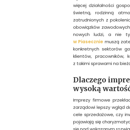
więcej działalności gos
świetną, rodzinną atmo
zatrudnionych z pokolenia
obowiązków zawodowych, 
nowych ludzi, a nie t
w Piasecznie
muszą zate
konkretnych sektorów go
klientów, pracowników, 
z takimi sprawami na bież
Dlaczego impre
wysoką wartość
Imprezy firmowe przekła
zarządowi lepszy wgląd do
cele sprzedażowe, czy in
pojawiają się charyzmatyc
się nad wskazanym rozwią