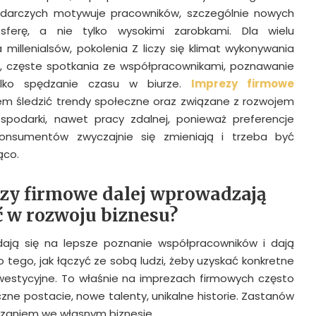
podarczych motywuje pracowników, szczególnie nowych
sferę, a nie tylko wysokimi zarobkami. Dla wielu
 millenialsów, pokolenia Z liczy się klimat wykonywania
częste spotkania ze współpracownikami, poznawanie
ylko spędzanie czasu w biurze.
Imprezy firmowe
m śledzić trendy społeczne oraz związane z rozwojem
spodarki, nawet pracy zdalnej, ponieważ preferencje
konsumentów zwyczajnie się zmieniają i trzeba być
ąco.
zy firmowe dalej wprowadzają
 w rozwoju biznesu?
dają się na lepsze poznanie współpracowników i dają
 tego, jak łączyć ze sobą ludzi, żeby uzyskać konkretne
westycyjne. To właśnie na imprezach firmowych często
zne postacie, nowe talenty, unikalne historie. Zastanów
zaniem we własnym biznesie.