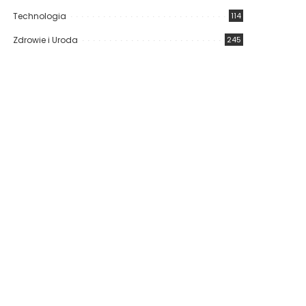
Technologia
114
Zdrowie i Uroda
245