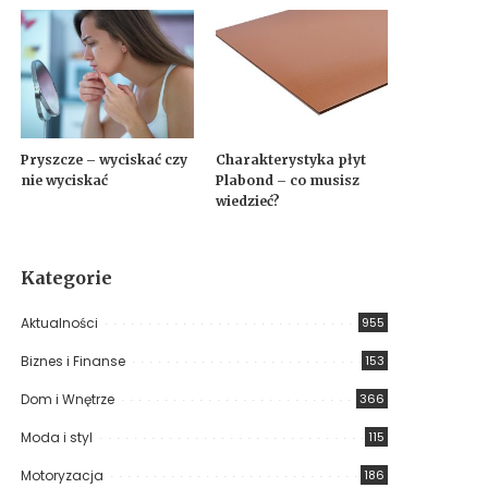
Pryszcze – wyciskać czy
Charakterystyka płyt
nie wyciskać
Plabond – co musisz
wiedzieć?
Kategorie
Aktualności
955
Biznes i Finanse
153
Dom i Wnętrze
366
Moda i styl
115
Motoryzacja
186