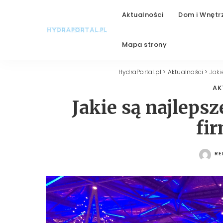
Aktualności
Dom i Wnętr
Mapa strony
HydraPortal.pl
>
Aktualności
>
Jaki
AK
Jakie są najleps
fi
RE
PO