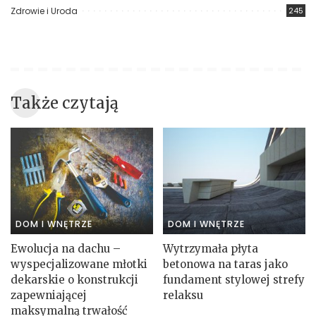
Zdrowie i Uroda
245
Także czytają
DOM I WNĘTRZE
DOM I WNĘTRZE
Ewolucja na dachu –
Wytrzymała płyta
wyspecjalizowane młotki
betonowa na taras jako
dekarskie o konstrukcji
fundament stylowej strefy
zapewniającej
relaksu
maksymalną trwałość