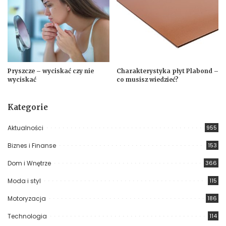
Pryszcze – wyciskać czy nie
Charakterystyka płyt Plabond –
wyciskać
co musisz wiedzieć?
Kategorie
Aktualności
955
Biznes i Finanse
153
Dom i Wnętrze
366
Moda i styl
115
Motoryzacja
186
Technologia
114