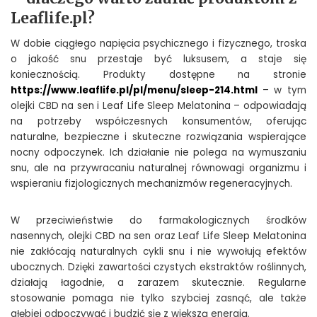
Leaflife.pl?
W dobie ciągłego napięcia psychicznego i fizycznego, troska
o jakość snu przestaje być luksusem, a staje się
koniecznością. Produkty dostępne na stronie
https://www.leaflife.pl/pl/menu/sleep-
214.html
– w tym
olejki CBD na sen i Leaf Life Sleep Melatonina – odpowiadają
na potrzeby współczesnych konsumentów, oferując
naturalne, bezpieczne i skuteczne rozwiązania wspierające
nocny odpoczynek. Ich działanie nie polega na wymuszaniu
snu, ale na przywracaniu naturalnej równowagi organizmu i
wspieraniu fizjologicznych mechanizmów regeneracyjnych.
W przeciwieństwie do farmakologicznych środków
nasennych, olejki CBD na sen oraz Leaf Life Sleep Melatonina
nie zakłócają naturalnych cykli snu i nie wywołują efektów
ubocznych. Dzięki zawartości czystych ekstraktów roślinnych,
działają łagodnie, a zarazem skutecznie. Regularne
stosowanie pomaga nie tylko szybciej zasnąć, ale także
głębiej odpoczywać i budzić się z większą energią.