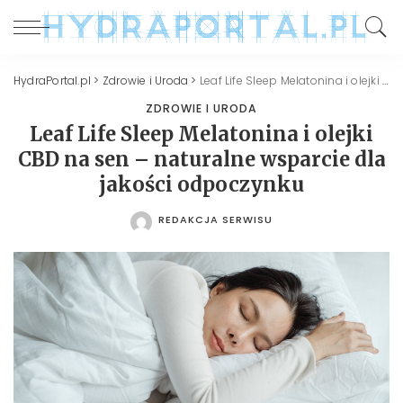
HydraPortal.pl
>
Zdrowie i Uroda
>
Leaf Life Sleep Melatonina i olejki CBD na sen – naturalne wsparcie dla jakości odpoczynku
ZDROWIE I URODA
Leaf Life Sleep Melatonina i olejki
CBD na sen – naturalne wsparcie dla
jakości odpoczynku
REDAKCJA SERWISU
POSTED
BY