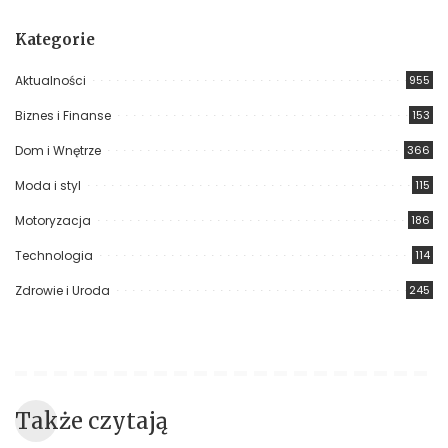
Kategorie
Aktualności
955
Biznes i Finanse
153
Dom i Wnętrze
366
Moda i styl
115
Motoryzacja
186
Technologia
114
Zdrowie i Uroda
245
Także czytają