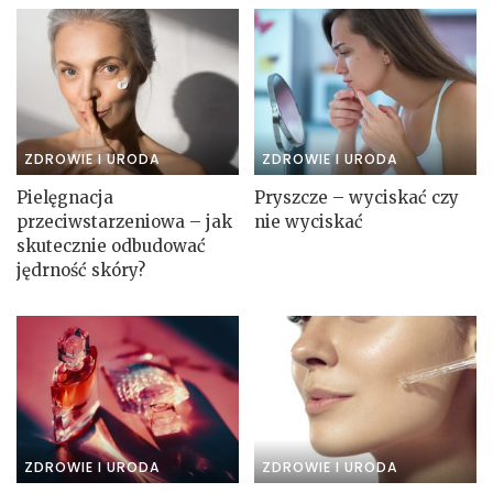
ZDROWIE I URODA
ZDROWIE I URODA
Pielęgnacja
Pryszcze – wyciskać czy
przeciwstarzeniowa – jak
nie wyciskać
skutecznie odbudować
jędrność skóry?
ZDROWIE I URODA
ZDROWIE I URODA