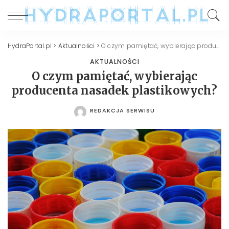
HydraPortal.pl
>
Aktualności
>
O czym pamiętać, wybierając producenta nasadek plastikowych?
AKTUALNOŚCI
O czym pamiętać, wybierając
producenta nasadek plastikowych?
REDAKCJA SERWISU
POSTED
BY