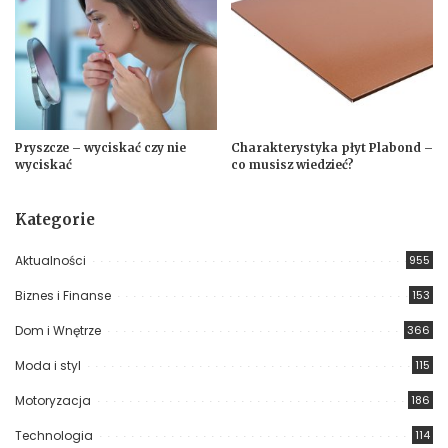
Pryszcze – wyciskać czy nie
Charakterystyka płyt Plabond –
wyciskać
co musisz wiedzieć?
Kategorie
Aktualności
955
Biznes i Finanse
153
Dom i Wnętrze
366
Moda i styl
115
Motoryzacja
186
Technologia
114