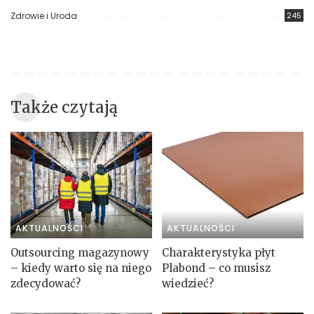
Zdrowie i Uroda
245
Także czytają
AKTUALNOŚCI
AKTUALNOŚCI
Outsourcing magazynowy
Charakterystyka płyt
– kiedy warto się na niego
Plabond – co musisz
zdecydować?
wiedzieć?