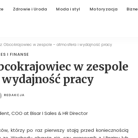
ze
Zdrowie i Uroda
Moda i styl
Motoryzacja
Bizne
cz: Obcokrajowiec w zespole – atmosfera i wydajność pracy
ES I FINANSE
Obcokrajowiec w zespole
i wydajność pracy
REDAKCJA
POSTED
BY
ów, którzy po raz pierwszy stają przed koniecznością
w ze Wschodu obawia się, czy pracownik z Ukrainy lub