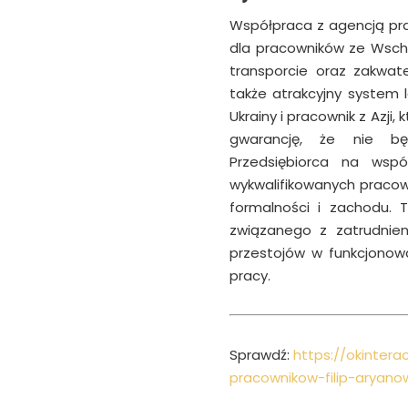
Współpraca z agencją prac
dla pracowników ze Wscho
transporcie oraz zakwat
także atrakcyjny system 
Ukrainy i pracownik z Azji
gwarancję, że nie bę
Przedsiębiorca na wspó
wykwalifikowanych pracow
formalności i zachodu. 
związanego z zatrudnie
przestojów w funkcjonowa
pracy.
Sprawdź:
https://okintera
pracownikow-filip-aryano