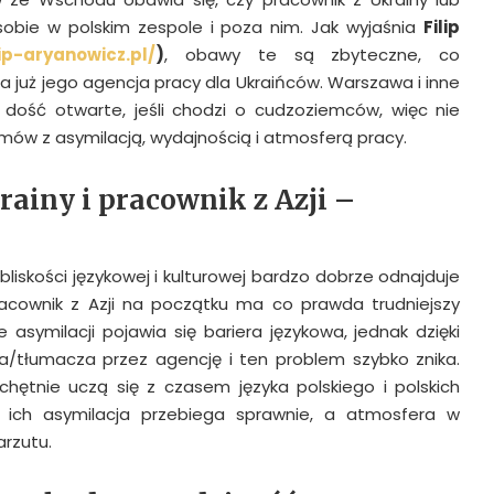
 sobie w polskim zespole i poza nim. Jak wyjaśnia
Filip
lip-aryanowicz.pl/
)
, obawy te są zbyteczne, co
a już jego agencja pracy dla Ukraińców. Warszawa i inne
 dość otwarte, jeśli chodzi o cudzoziemców, więc nie
mów z asymilacją, wydajnością i atmosferą pracy.
ainy i pracownik z Azji –
i bliskości językowej i kulturowej bardzo dobrze odnajduje
racownik z Azji na początku ma co prawda trudniejszy
 asymilacji pojawia się bariera językowa, jednak dzięki
ra/tłumacza przez agencję i ten problem szybko znika.
hętnie uczą się z czasem języka polskiego i polskich
 ich asymilacja przebiega sprawnie, a atmosfera w
arzutu.