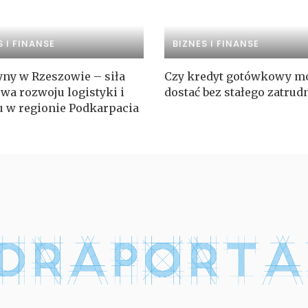
S I FINANSE
BIZNES I FINANSE
ny w Rzeszowie – siła
Czy kredyt gotówkowy m
wa rozwoju logistyki i
dostać bez stałego zatrud
u w regionie Podkarpacia