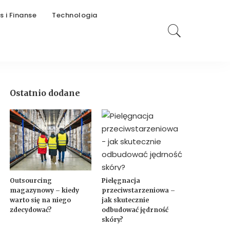
s i Finanse
Technologia
Ostatnio dodane
Outsourcing
Pielęgnacja
magazynowy – kiedy
przeciwstarzeniowa –
warto się na niego
jak skutecznie
zdecydować?
odbudować jędrność
skóry?