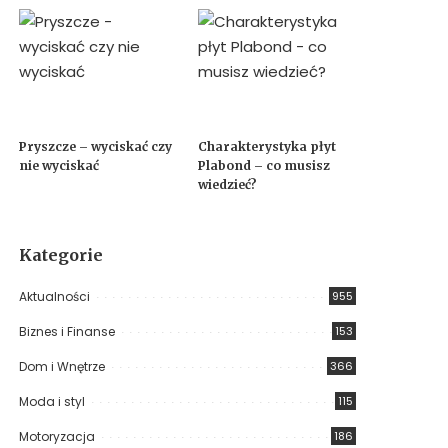
Pryszcze – wyciskać czy
Charakterystyka płyt
nie wyciskać
Plabond – co musisz
wiedzieć?
Kategorie
Aktualności
955
Biznes i Finanse
153
Dom i Wnętrze
366
Moda i styl
115
Motoryzacja
186