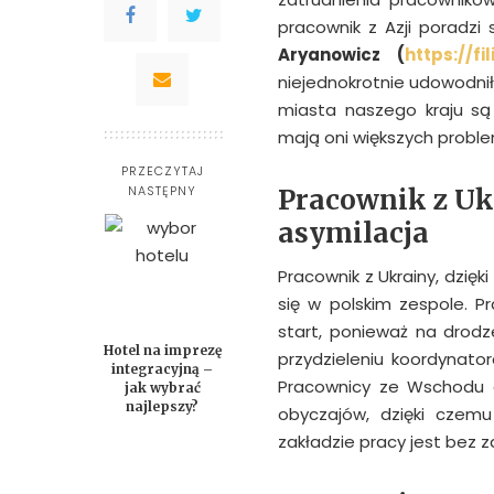
pracownik z Azji poradzi
Aryanowicz (
https://fi
niejednokrotnie udowodnił
miasta naszego kraju są
mają oni większych proble
PRZECZYTAJ
NASTĘPNY
Pracownik z Ukr
asymilacja
Pracownik z Ukrainy, dzięk
się w polskim zespole. P
start, ponieważ na drodze
Hotel na imprezę
przydzieleniu koordynato
integracyjną –
Pracownicy ze Wschodu c
jak wybrać
najlepszy?
obyczajów, dzięki czemu
zakładzie pracy jest bez z