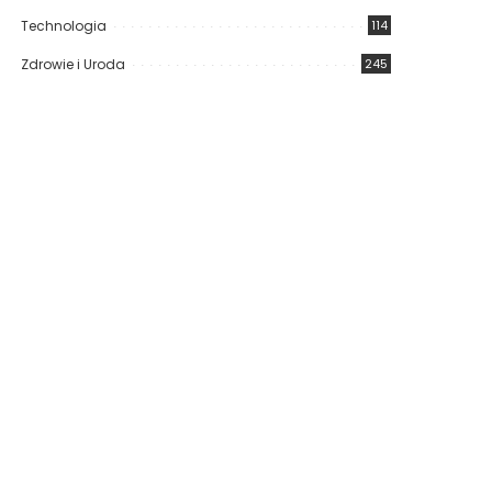
Technologia
114
Zdrowie i Uroda
245