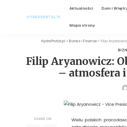
Aktualności
Dom i Wnętr
Mapa strony
HydraPortal.pl
>
Biznes i Finanse
>
Filip Aryanowi
BIZN
Filip Aryanowicz: 
– atmosfera 
SHARE ON
Wielu polskich pracodawc
zatrudnienia pracownikó