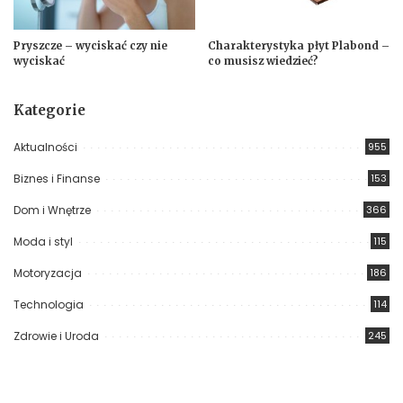
Pryszcze – wyciskać czy nie
Charakterystyka płyt Plabond –
wyciskać
co musisz wiedzieć?
Kategorie
Aktualności
955
Biznes i Finanse
153
Dom i Wnętrze
366
Moda i styl
115
Motoryzacja
186
Technologia
114
Zdrowie i Uroda
245