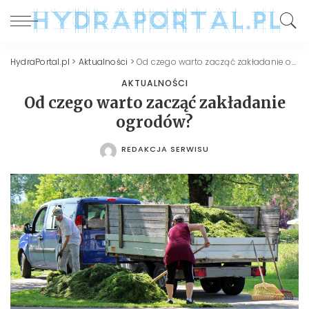
HydraPortal.pl
>
Aktualności
>
Od czego warto zacząć zakładanie ogrodów?
AKTUALNOŚCI
Od czego warto zacząć zakładanie
ogrodów?
REDAKCJA SERWISU
POSTED
BY