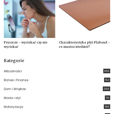
Pryszcze – wyciskać czy nie
Charakterystyka płyt Plabond –
wyciskać
co musisz wiedzieć?
Kategorie
Aktualności
955
Biznes i Finanse
153
Dom i Wnętrze
366
Moda i styl
115
Motoryzacja
186