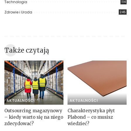
Technologia
114
Zdrowie i Uroda
245
Także czytają
AKTUALNOŚCI
AKTUALNOŚCI
Outsourcing magazynowy
Charakterystyka płyt
– kiedy warto się na niego
Plabond – co musisz
zdecydować?
wiedzieć?