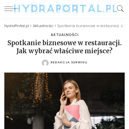
HydraPortal.pl
>
Aktualności
>
Spotkanie biznesowe w restauracji. Jak wybrać właściwe miejsce?
AKTUALNOŚCI
Spotkanie biznesowe w restauracji.
Jak wybrać właściwe miejsce?
REDAKCJA SERWISU
POSTED
BY