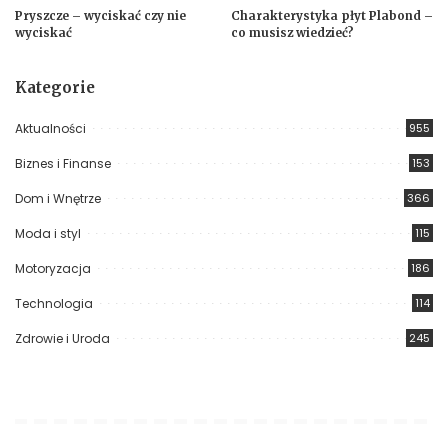
Pryszcze – wyciskać czy nie
Charakterystyka płyt Plabond –
wyciskać
co musisz wiedzieć?
Kategorie
Aktualności
955
Biznes i Finanse
153
Dom i Wnętrze
366
Moda i styl
115
Motoryzacja
186
Technologia
114
Zdrowie i Uroda
245