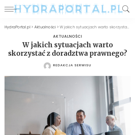
HydraPortal.pl
>
Aktualności
>
W jakich sytuacjach warto skorzystać z doradztwa prawnego?
AKTUALNOŚCI
W jakich sytuacjach warto
skorzystać z doradztwa prawnego?
REDAKCJA SERWISU
POSTED
BY