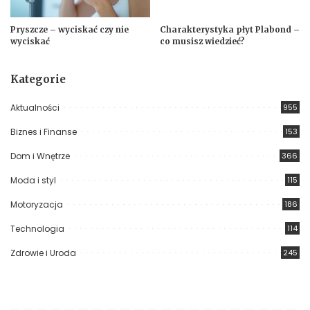
Pryszcze – wyciskać czy nie
Charakterystyka płyt Plabond –
wyciskać
co musisz wiedzieć?
Kategorie
Aktualności
955
Biznes i Finanse
153
Dom i Wnętrze
366
Moda i styl
115
Motoryzacja
186
Technologia
114
Zdrowie i Uroda
245