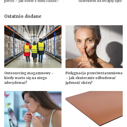
piersi – jak sobie z nimi radzić?
dzieckiem na terapię ręki?
Ostatnio dodane
Outsourcing magazynowy –
Pielęgnacja przeciwstarzeniowa
kiedy warto się na niego
– jak skutecznie odbudować
zdecydować?
jędrność skóry?