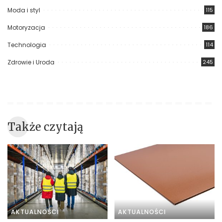
Moda i styl
115
Motoryzacja
186
Technologia
114
Zdrowie i Uroda
245
Także czytają
AKTUALNOŚCI
AKTUALNOŚCI