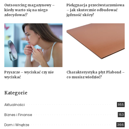
Outsourcing magazynowy –
Pielęgnacja przeciwstarzeniowa
kiedy warto się na niego
– jak skutecznie odbudować
zdecydować?
jędrność skóry?
Pryszcze – wyciskać czy nie
Charakterystyka płyt Plabond –
wyciskać
co musisz wiedzieć?
Kategorie
Aktualności
955
Biznes i Finanse
153
Dom i Wnętrze
366