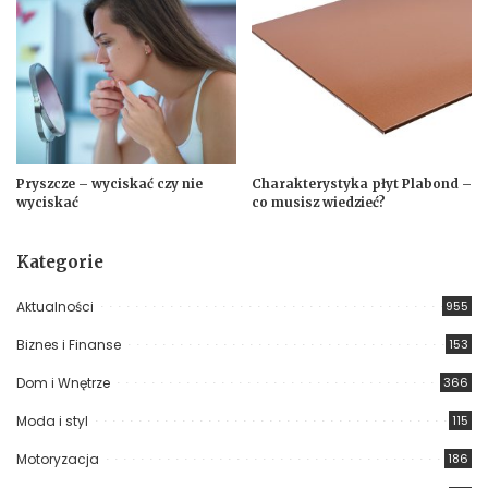
Pryszcze – wyciskać czy nie
Charakterystyka płyt Plabond –
wyciskać
co musisz wiedzieć?
Kategorie
Aktualności
955
Biznes i Finanse
153
Dom i Wnętrze
366
Moda i styl
115
Motoryzacja
186