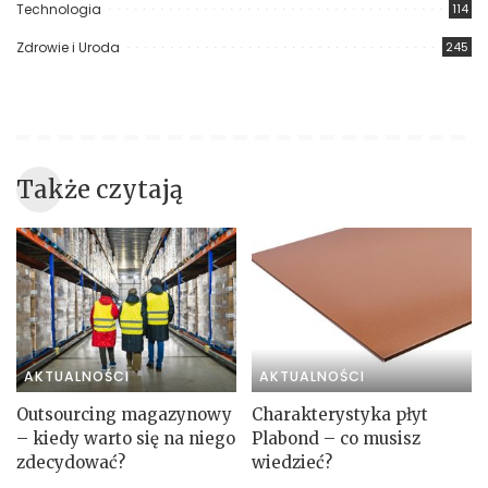
Technologia
114
Zdrowie i Uroda
245
Także czytają
AKTUALNOŚCI
AKTUALNOŚCI
Outsourcing magazynowy
Charakterystyka płyt
– kiedy warto się na niego
Plabond – co musisz
zdecydować?
wiedzieć?