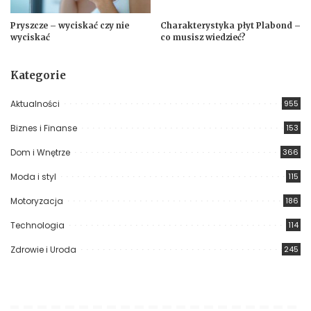
Pryszcze – wyciskać czy nie
Charakterystyka płyt Plabond –
wyciskać
co musisz wiedzieć?
Kategorie
Aktualności
955
Biznes i Finanse
153
Dom i Wnętrze
366
Moda i styl
115
Motoryzacja
186
Technologia
114
Zdrowie i Uroda
245