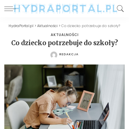
HydraPortal.pl
>
Aktualności
>
Co dziecko potrzebuje do szkoły?
AKTUALNOŚCI
Co dziecko potrzebuje do szkoły?
REDAKCJA
POSTED
BY