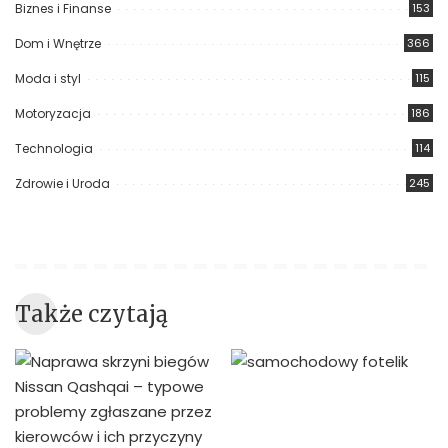
Biznes i Finanse
153
Dom i Wnętrze
366
Moda i styl
115
Motoryzacja
186
Technologia
114
Zdrowie i Uroda
245
Także czytają