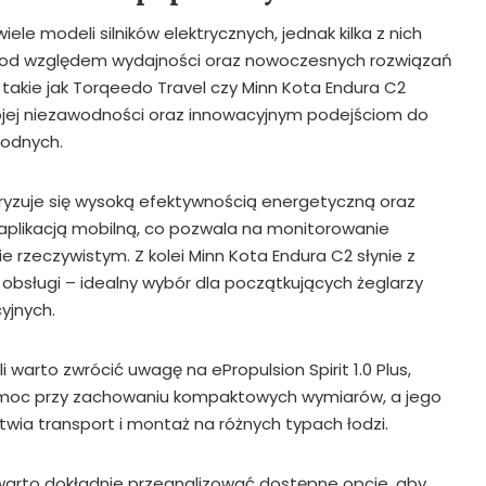
ele modeli silników elektrycznych, jednak kilka z nich
 pod względem wydajności oraz nowoczesnych rozwiązań
takie jak Torqeedo Travel czy Minn Kota Endura C2
wojej niezawodności oraz innowacyjnym podejściom do
odnych.
ryzuje się wysoką efektywnością energetyczną oraz
aplikacją mobilną, co pozwala na monitorowanie
 rzeczywistym. Z kolei Minn Kota Endura C2 słynie z
 obsługi – idealny wybór dla początkujących żeglarzy
yjnych.
warto zwrócić uwagę na ePropulsion Spirit 1.0 Plus,
 moc przy zachowaniu kompaktowych wymiarów, a jego
wia transport i montaż na różnych typach łodzi.
i, warto dokładnie przeanalizować dostępne opcje, aby