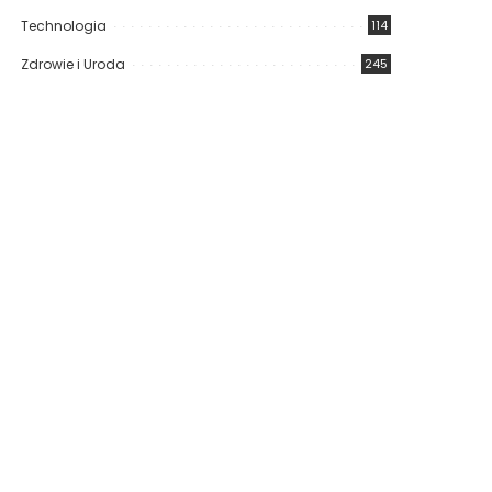
Technologia
114
Zdrowie i Uroda
245