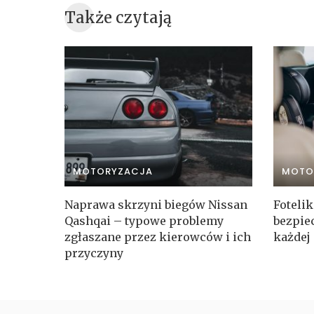
Także czytają
MOTORYZACJA
MOTO
Naprawa skrzyni biegów Nissan
Foteli
Qashqai – typowe problemy
bezpie
zgłaszane przez kierowców i ich
każdej
przyczyny