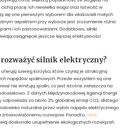
 cichą pracę. Ich niewielka waga oraz łatwość w
ją się one pierwszym wyborem dla właścicieli małych
ażnym aspektem przy wyborze jest zrozumienie różnic
ami i ich zastosowaniami. Dodatkowo, silniki
iwiają osiągnięcie jeszcze lepszej efektywności
 rozważyć silnik elektryczny?
k oferują szereg korzyści, które czynią je atrakcyjną
nych napędów spalinowych. Przede wszystkim są one
eważ nie emitują spalin, co jest istotne zwłaszcza na
odowiskowo. Z danych Międzynarodowej Agencji Energii
y odpowiada za około 3% globalnej emisji CO2, dlatego
rodowisko naturalne przez wybór napędu elektrycznego
ku zrównoważonemu rozwojowi. Ponadto,
silniki
ią doskonałe uzupełnienie ekologicznych rozwiązań.