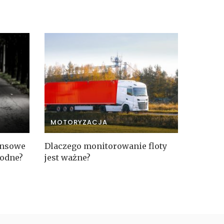
MOTORYZACJA
ansowe
Dlaczego monitorowanie floty
godne?
jest ważne?