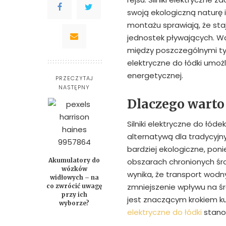
swoją ekologiczną naturę i
montażu sprawiają, że sta
jednostek pływających. W
między poszczególnymi typ
elektryczne do łódki umożl
energetycznej.
PRZECZYTAJ
NASTĘPNY
Dlaczego warto
Silniki elektryczne do łóde
alternatywą dla tradycyj
bardziej ekologiczne, poni
Akumulatory do
obszarach chronionych śr
wózków
wynika, że transport wodn
widłowych – na
zmniejszenie wpływu na ś
co zwrócić uwagę
przy ich
jest znaczącym krokiem 
wyborze?
elektryczne do łódki
stanow