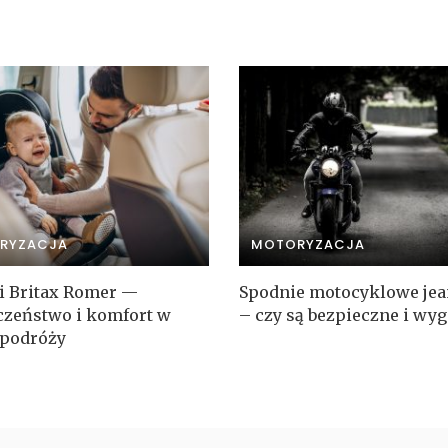
RYZACJA
MOTORYZACJA
ki Britax Romer —
Spodnie motocyklowe je
czeństwo i komfort w
– czy są bezpieczne i wy
 podróży