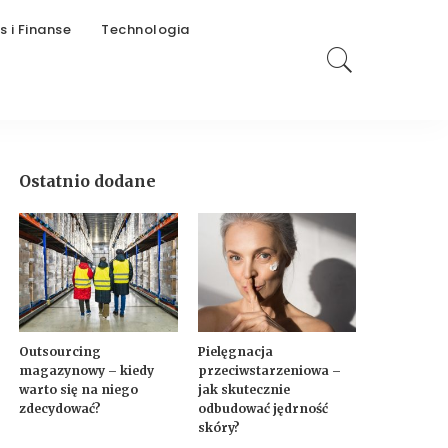
s i Finanse
Technologia
Ostatnio dodane
Outsourcing
Pielęgnacja
magazynowy – kiedy
przeciwstarzeniowa –
warto się na niego
jak skutecznie
zdecydować?
odbudować jędrność
skóry?