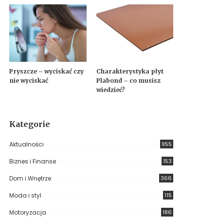
Pryszcze – wyciskać czy
Charakterystyka płyt
nie wyciskać
Plabond – co musisz
wiedzieć?
Kategorie
Aktualności
955
Biznes i Finanse
153
Dom i Wnętrze
366
Moda i styl
115
Motoryzacja
186