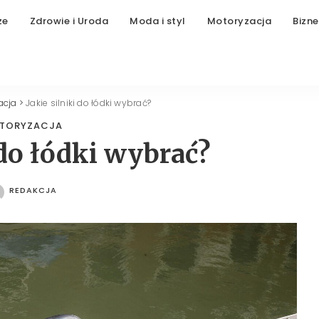
ze
Zdrowie i Uroda
Moda i styl
Motoryzacja
Bizne
acja
>
Jakie silniki do łódki wybrać?
TORYZACJA
 do łódki wybrać?
REDAKCJA
POSTED
BY