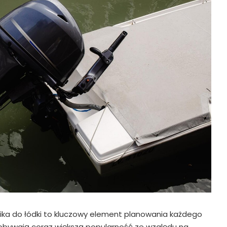
ika do łódki to kluczowy element planowania każdego
 zdobywają coraz większą popularność ze względu na