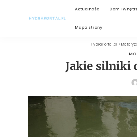
Aktualności
Dom i Wnętr
Mapa strony
HydraPortal.pl
>
Motoryz
MO
Jakie silniki