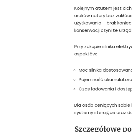
Kolejnym atutem jest cicha
uroków natury bez zakłóce
użytkowania – brak konie
konserwacji czyni te urzą
Przy zakupie silnika elekt
aspektów:
Moc silnika dostosowana 
Pojemność akumulatora,
Czas ładowania i dostęp
Dla osób ceniących sobie
systemy sterujące oraz d
Szczegółowe p