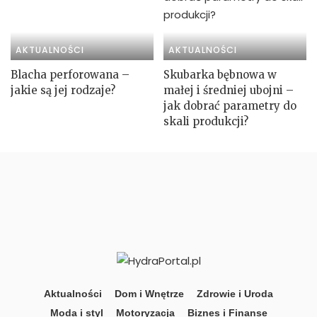
AKTUALNOŚCI
AKTUALNOŚCI
Blacha perforowana –
Skubarka bębnowa w
jakie są jej rodzaje?
małej i średniej ubojni –
jak dobrać parametry do
skali produkcji?
Aktualności
Dom i Wnętrze
Zdrowie i Uroda
Moda i styl
Motoryzacja
Biznes i Finanse