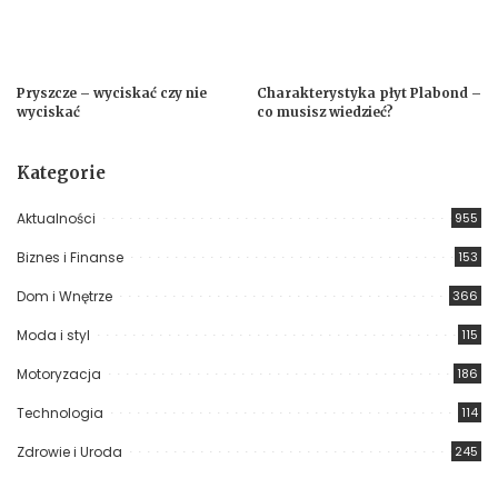
Pryszcze – wyciskać czy nie
Charakterystyka płyt Plabond –
wyciskać
co musisz wiedzieć?
Kategorie
Aktualności
955
Biznes i Finanse
153
Dom i Wnętrze
366
Moda i styl
115
Motoryzacja
186
Technologia
114
Zdrowie i Uroda
245