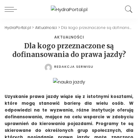
HydraPortal.pl
>
Aktualności
>
Dla kogo przeznaczone są dofinansowania do prawa jazdy?
AKTUALNOŚCI
Dla kogo przeznaczone są
dofinansowania do prawa jazdy?
REDAKCJA SERWISU
POSTED
BY
Uzyskanie prawa jazdy wiąże się z istotnymi kosztami,
które mogą stanowić barierę dla wielu osób. W
odpowiedzi na te wyzwania, różne instytucje oferują
dofinansowania, mające na celu wsparcie w zdobyciu
uprawnień do kierowania pojazdami. Programy te są
skierowane do określonych grup społecznych, dla
których posiadanie prawa jazdy może znacząco