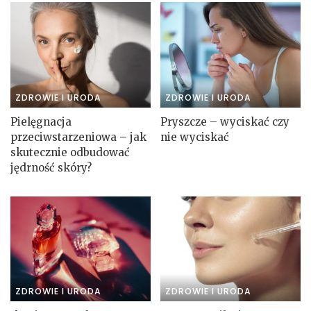
ZDROWIE I URODA
ZDROWIE I URODA
Pielęgnacja
Pryszcze – wyciskać czy
przeciwstarzeniowa – jak
nie wyciskać
skutecznie odbudować
jędrność skóry?
ZDROWIE I URODA
ZDROWIE I URODA