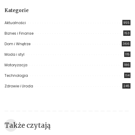
Kategorie
Aktualności
955
Biznes i Finanse
153
Dom i Wnętrze
366
Moda i styl
115
Motoryzacja
186
Technologia
114
Zdrowie i Uroda
245
Także czytają