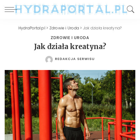
HydraPortal.pl
>
Zdrowie i Uroda
>
Jak działa kreatyna?
ZDROWIE I URODA
Jak działa kreatyna?
REDAKCJA SERWISU
POSTED
BY