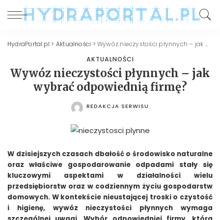
HydraPortal.pl
>
Aktualności
>
Wywóz nieczystości płynnych – jak wybrać odpowiednią firmę?
AKTUALNOŚCI
Wywóz nieczystości płynnych – jak
wybrać odpowiednią firmę?
REDAKCJA SERWISU
POSTED
BY
W dzisiejszych czasach dbałość o środowisko naturalne
oraz właściwe gospodarowanie odpadami stały się
kluczowymi aspektami w działalności wielu
przedsiębiorstw oraz w codziennym życiu gospodarstw
domowych. W kontekście nieustającej troski o czystość
i higienę, wywóz nieczystości płynnych wymaga
szczególnej uwagi. Wybór odpowiedniej firmy, która