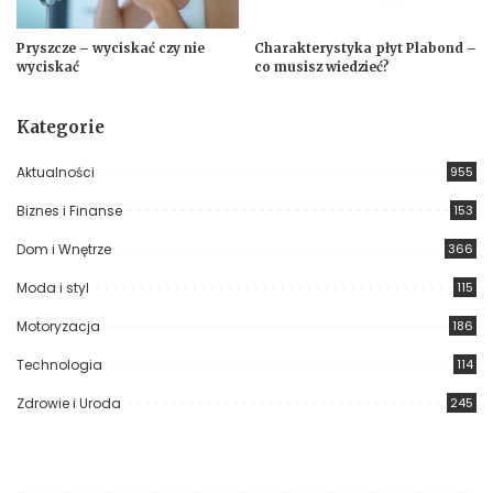
Pryszcze – wyciskać czy nie
Charakterystyka płyt Plabond –
wyciskać
co musisz wiedzieć?
Kategorie
Aktualności
955
Biznes i Finanse
153
Dom i Wnętrze
366
Moda i styl
115
Motoryzacja
186
Technologia
114
Zdrowie i Uroda
245