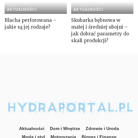
AKTUALNOŚCI
AKTUALNOŚCI
Blacha perforowana –
Skubarka bębnowa w
jakie są jej rodzaje?
małej i średniej ubojni –
jak dobrać parametry do
skali produkcji?
Aktualności
Dom i Wnętrze
Zdrowie i Uroda
Moda i styl
Motoryzacja
Biznes i Finanse