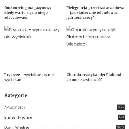
Outsourcing magazynowy –
Pielęgnacja przeciwstarzeniowa
kiedy warto się na niego
– jak skutecznie odbudować
zdecydować?
jędrność skóry?
Pryszcze – wyciskać czy nie
Charakterystyka płyt Plabond –
wyciskać
co musisz wiedzieć?
Kategorie
Aktualności
955
Biznes i Finanse
153
Dom i Wnętrze
366