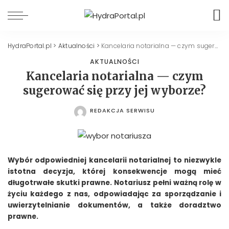
HydraPortal.pl
>
Aktualności
>
Kancelaria notarialna — czym sugerować się przy jej wyborze?
AKTUALNOŚCI
Kancelaria notarialna — czym
sugerować się przy jej wyborze?
REDAKCJA SERWISU
POSTED
BY
Wybór odpowiedniej kancelarii notarialnej to niezwykle
istotna decyzja, której konsekwencje mogą mieć
długotrwałe skutki prawne. Notariusz pełni ważną rolę w
życiu każdego z nas, odpowiadając za sporządzanie i
uwierzytelnianie dokumentów, a także doradztwo
prawne.