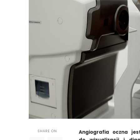
SHARE ON
Angiografia oczna je
do wizualizacji i dia