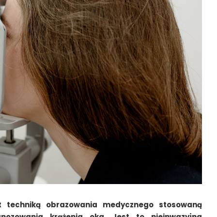
st techniką obrazowania medycznego stosowaną
gnozowania krążenia oka. Jest to nieinwazyjna