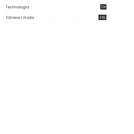
Technologia
114
Zdrowie i Uroda
245