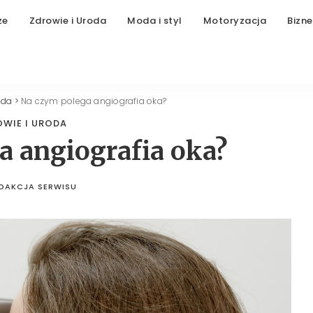
ze
Zdrowie i Uroda
Moda i styl
Motoryzacja
Bizne
oda
>
Na czym polega angiografia oka?
OWIE I URODA
a angiografia oka?
DAKCJA SERWISU
STED
BY