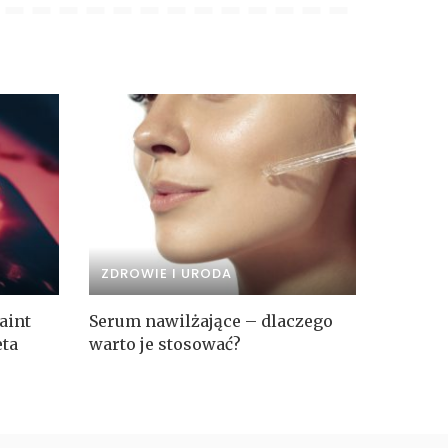
ZDROWIE I URODA
aint
Serum nawilżające – dlaczego
eta
warto je stosować?