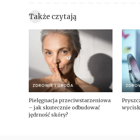
Także czytają
ZDROWIE I URODA
ZDROW
Pielęgnacja przeciwstarzeniowa
Pryszc
– jak skutecznie odbudować
wycisk
jędrność skóry?