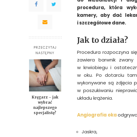
procedura, która wyko
kamery, aby dać leka
i szczegółowe dane.
Jak to działa?
PRZECZYTAJ
Procedura rozpoczyna się
NASTĘPNY
zawiera barwnik zwany 
w krwiobiegu i ostatecz
w oku. Po dotarciu tam
wykonywane są zdjęcia p
w poszukiwaniu nieprawi
Kręgarz – jak
układu krążenia.
wybrać
najlepszego
specjalistę?
Angiografia oka
odgrywa 
Jaskra,