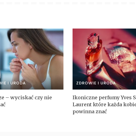
IE I URODA
ZDROWIE I URODA
ze – wyciskać czy nie
Ikoniczne perfumy Yves S
ać
Laurent które każda kobi
powinna znać