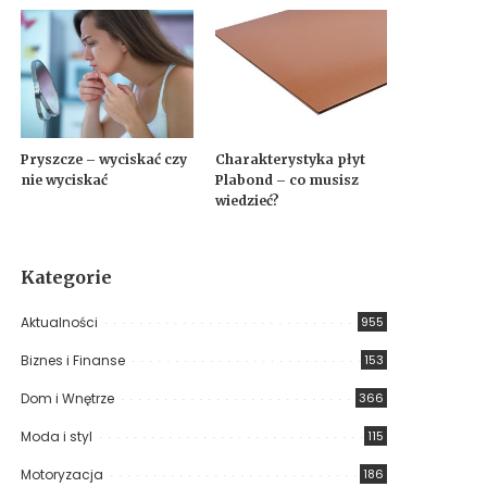
Pryszcze – wyciskać czy
Charakterystyka płyt
nie wyciskać
Plabond – co musisz
wiedzieć?
Kategorie
Aktualności
955
Biznes i Finanse
153
Dom i Wnętrze
366
Moda i styl
115
Motoryzacja
186