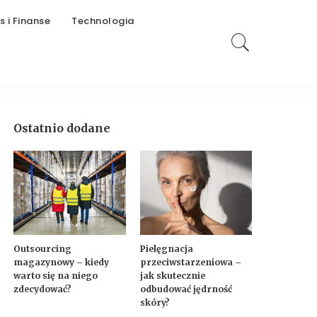
s i Finanse
Technologia
Ostatnio dodane
Outsourcing
Pielęgnacja
magazynowy – kiedy
przeciwstarzeniowa –
warto się na niego
jak skutecznie
zdecydować?
odbudować jędrność
skóry?