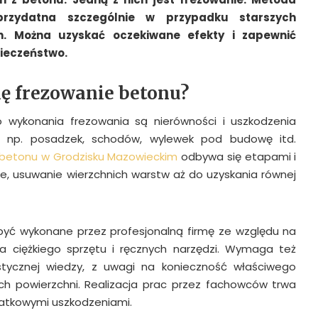
przydatna szczególnie w przypadku starszych
h. Można uzyskać oczekiwane efekty i zapewnić
pieczeństwo.
ię frezowanie betonu?
wykonania frezowania są nierówności i uszkodzenia
, np. posadzek, schodów, wylewek pod budowę itd.
 betonu w Grodzisku Mazowieckim
odbywa się etapami i
ie, usuwanie wierzchnich warstw aż do uzyskania równej
być wykonane przez profesjonalną firmę ze względu na
a ciężkiego sprzętu i ręcznych narzędzi. Wymaga też
istycznej wiedzy, z uwagi na konieczność właściwego
h powierzchni. Realizacja prac przez fachowców trwa
odatkowymi uszkodzeniami.