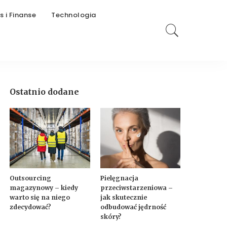
s i Finanse
Technologia
Ostatnio dodane
Outsourcing
Pielęgnacja
magazynowy – kiedy
przeciwstarzeniowa –
warto się na niego
jak skutecznie
zdecydować?
odbudować jędrność
skóry?