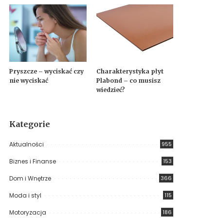
Pryszcze – wyciskać czy
Charakterystyka płyt
nie wyciskać
Plabond – co musisz
wiedzieć?
Kategorie
Aktualności
955
Biznes i Finanse
153
Dom i Wnętrze
366
Moda i styl
115
Motoryzacja
186