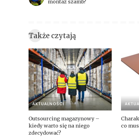
montaż szamb?
Także czytają
AKTUALNOŚCI
AKTU
Outsourcing magazynowy –
Charak
kiedy warto się na niego
co mus
zdecydować?