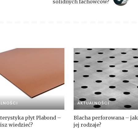
solidnych fachowców?
ALNOŚCI
AKTUALNOŚCI
terystyka płyt Plabond –
Blacha perforowana – jak
isz wiedzieć?
jej rodzaje?