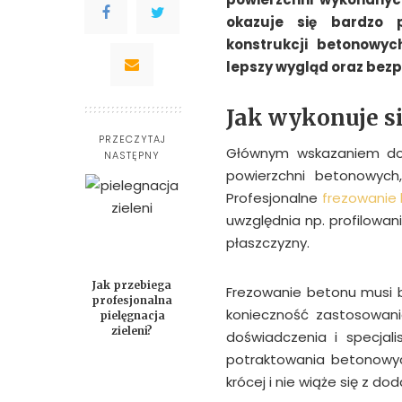
okazuje się bardzo 
konstrukcji betonowyc
lepszy wygląd oraz bez
Jak wykonuje s
PRZECZYTAJ
Głównym wskazaniem do 
NASTĘPNY
powierzchni betonowych
Profesjonalne
frezowanie
uwzględnia np. profilowan
płaszczyzny.
Jak przebiega
Frezowanie betonu musi 
profesjonalna
konieczność zastosowani
pielęgnacja
zieleni?
doświadczenia i specjal
potraktowania betonowyc
krócej i nie wiąże się z d