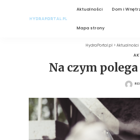
Aktualności
Dom i Wnętr
Mapa strony
HydraPortal.pl
>
Aktualności
AK
Na czym polega
RE
PO