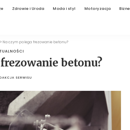
ze
Zdrowie i Uroda
Moda i styl
Motoryzacja
Bizne
>
Na czym polega frezowanie betonu?
TUALNOŚCI
 frezowanie betonu?
DAKCJA SERWISU
STED
BY