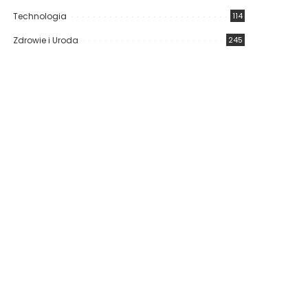
Technologia
114
Zdrowie i Uroda
245