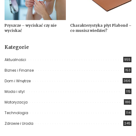
Pryszcze – wyciskać czy nie
Charakterystyka płyt Plabond –
wyciskać
co musisz wiedzieć?
Kategorie
Aktualności
955
Biznes i Finanse
153
Dom i Wnętrze
366
Moda i styl
115
Motoryzacja
186
Technologia
114
Zdrowie i Uroda
245