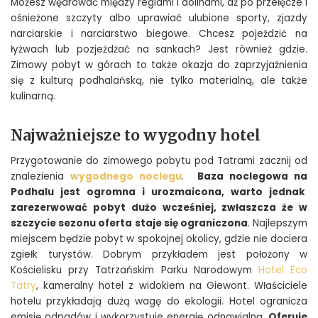
Możesz wędrować między reglami i dolinami, aż po przełęcze i
ośnieżone szczyty albo uprawiać ulubione sporty, zjazdy
narciarskie i narciarstwo biegowe. Chcesz pojeździć na
łyżwach lub pozjeżdżać na sankach? Jest również gdzie.
Zimowy pobyt w górach to także okazja do zaprzyjaźnienia
się z kulturą podhalańską, nie tylko materialną, ale także
kulinarną.
Najważniejsze to wygodny hotel
Przygotowanie do zimowego pobytu pod Tatrami zacznij od
znalezienia
wygodnego noclegu
.
Baza noclegowa na
Podhalu jest ogromna i urozmaicona, warto jednak
zarezerwować pobyt dużo wcześniej, zwłaszcza że w
szczycie sezonu oferta staje się ograniczona
. Najlepszym
miejscem będzie pobyt w spokojnej okolicy, gdzie nie dociera
zgiełk turystów. Dobrym przykładem jest położony w
Kościelisku przy Tatrzańskim Parku Narodowym
Hotel Eco
Tatry
, kameralny hotel z widokiem na Giewont. Właściciele
hotelu przykładają dużą wagę do ekologii. Hotel ogranicza
emisję odpadów i wykorzystuje energię odnawialną.
Oferuje