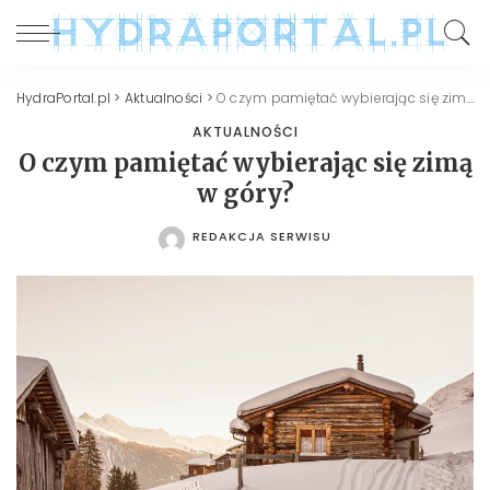
HydraPortal.pl
>
Aktualności
>
O czym pamiętać wybierając się zimą w góry?
AKTUALNOŚCI
O czym pamiętać wybierając się zimą
w góry?
REDAKCJA SERWISU
POSTED
BY