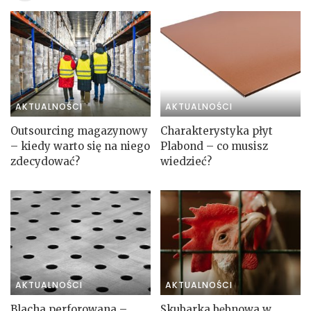
AKTUALNOŚCI
AKTUALNOŚCI
Outsourcing magazynowy
Charakterystyka płyt
– kiedy warto się na niego
Plabond – co musisz
zdecydować?
wiedzieć?
AKTUALNOŚCI
AKTUALNOŚCI
Blacha perforowana –
Skubarka bębnowa w