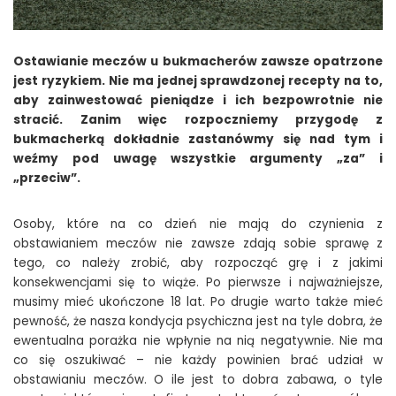
Ostawianie meczów u bukmacherów zawsze opatrzone
jest ryzykiem. Nie ma jednej sprawdzonej recepty na to,
aby zainwestować pieniądze i ich bezpowrotnie nie
stracić. Zanim więc rozpoczniemy przygodę z
bukmacherką dokładnie zastanówmy się nad tym i
weźmy pod uwagę wszystkie argumenty „za” i
„przeciw”.
Osoby, które na co dzień nie mają do czynienia z
obstawianiem meczów nie zawsze zdają sobie sprawę z
tego, co należy zrobić, aby rozpocząć grę i z jakimi
konsekwencjami się to wiąże. Po pierwsze i najważniejsze,
musimy mieć ukończone 18 lat. Po drugie warto także mieć
pewność, że nasza kondycja psychiczna jest na tyle dobra, że
ewentualna porażka nie wpłynie na nią negatywnie. Nie ma
co się oszukiwać – nie każdy powinien brać udział w
obstawianiu meczów. O ile jest to dobra zabawa, o tyle