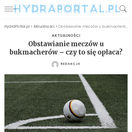
HydraPortal.pl
>
Aktualności
>
Obstawianie meczów u bukmacherów – czy to się opłaca?
AKTUALNOŚCI
Obstawianie meczów u
bukmacherów – czy to się opłaca?
REDAKCJA
POSTED
BY