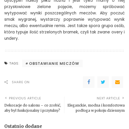
dyscyplin należy piłka nożna i jeśli tylko mamy o niej
przysłowiowe zielone pojęcie, możemy spróbować
wytypować wyniki poszczególnych meczów. Aby poczuć
smak wygranej, wystarczy poprawnie wytypować wynik
meczu, albo ewentualnie remis. Jest także spora grupa osób,
która typuje ilość strzelonych bramek, czyli tak zwane overy i
undery.
OBSTAWIANIE MECZÓW
TAGS:
SHARE ON
PREVIOUS ARTICLE
NEXT ARTICLE
Dekoracje do salonu – co zrobić,
Eleganckie, modna i komfortowa
aby był funkcjonalny i przytulny?
podłoga w pokoju dziennym
Ostatnio dodane