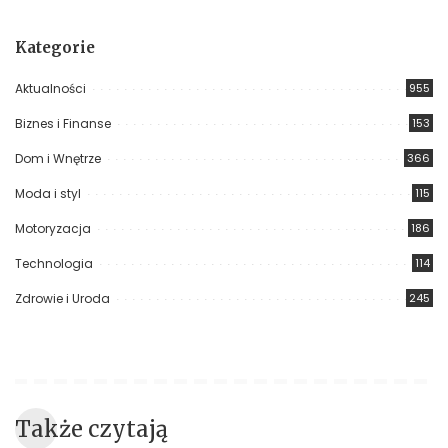
Kategorie
Aktualności
955
Biznes i Finanse
153
Dom i Wnętrze
366
Moda i styl
115
Motoryzacja
186
Technologia
114
Zdrowie i Uroda
245
Także czytają