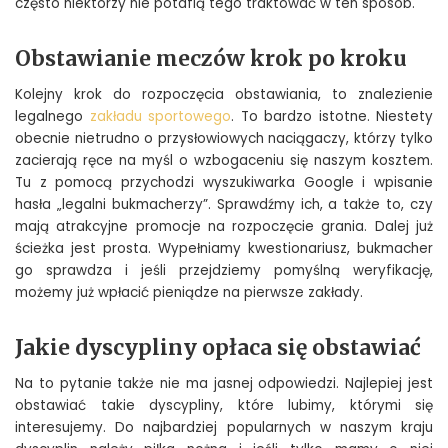
często niektórzy nie potafią tego traktować w ten sposób.
Obstawianie meczów krok po kroku
Kolejny krok do rozpoczęcia obstawiania, to znalezienie
legalnego
zakładu sportowego
. To bardzo istotne. Niestety
obecnie nietrudno o przysłowiowych naciągaczy, którzy tylko
zacierają ręce na myśl o wzbogaceniu się naszym kosztem.
Tu z pomocą przychodzi wyszukiwarka Google i wpisanie
hasła „legalni bukmacherzy”. Sprawdźmy ich, a także to, czy
mają atrakcyjne promocje na rozpoczęcie grania. Dalej już
ścieżka jest prosta. Wypełniamy kwestionariusz, bukmacher
go sprawdza i jeśli przejdziemy pomyślną weryfikację,
możemy już wpłacić pieniądze na pierwsze zakłady.
Jakie dyscypliny opłaca się obstawiać
Na to pytanie także nie ma jasnej odpowiedzi. Najlepiej jest
obstawiać takie dyscypliny, które lubimy, którymi się
interesujemy. Do najbardziej popularnych w naszym kraju