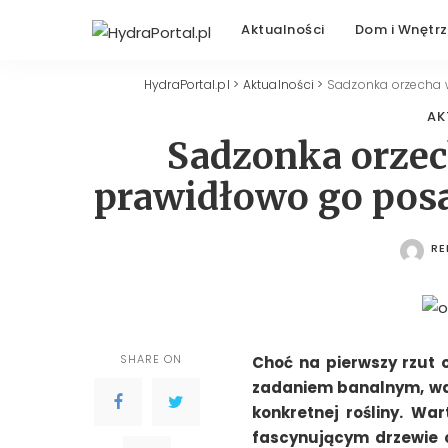
Aktualności
Dom i Wnętr
HydraPortal.pl
>
Aktualności
>
Sadzonka orzecha w
AK
Sadzonka orzec
prawidłowo go posad
RE
PO
SHARE ON
Choć na pierwszy rzut
zadaniem banalnym, war
konkretnej rośliny. Wa
fascynującym drzewie o