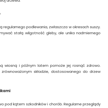
zwój drzewa:
e
ją regularnego podlewania, zwłaszcza w okresach suszy.
ymywać stałą wilgotność gleby, ale unika nadmiernego
ną wiosną i późnym latem pomoże jej rosnąć zdrowo.
 zrównoważonym składzie, dostosowanego do drzew
ikami
o pod kątem szkodników i chorób. Regularne przeglądy