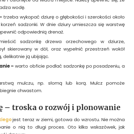
wadza wodę.
 –
trzeba wykopać dziurę o głębokości i szerokości około
ż korzeń sadzonki. W dnie dziury umieszcza się warstwę
zapewnić odpowiednią drenaż.
umieścić sadzonkę drzewa orzechowego w dziurze,
ył skierowany w dół, oraz wypełnić przestrzeń wokół
 delikatnie ją ubijając.
anie –
warto obficie podlać sadzonkę po posadzeniu, a
arstwą mulczu, np. słomą lub korą. Mulcz pomoże
obiegnie chwastom.
ę – troska o rozwój i plonowanie
kiego
jest teraz w ziemi, gotowa do wzrostu. Nie można
anie o nią to długi proces. Oto kilka wskazówek, jak