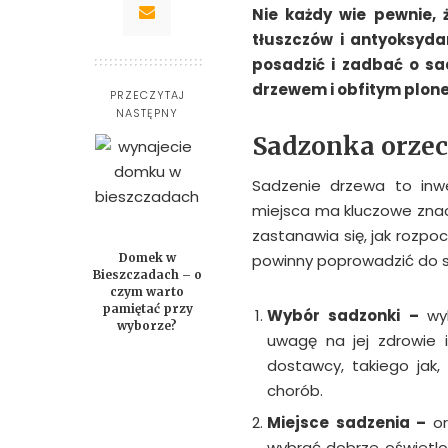
Nie każdy wie pewnie,
tłuszczów i antyoksyda
posadzić i zadbać o sa
drzewem i obfitym plon
PRZECZYTAJ
NASTĘPNY
Sadzonka orzec
Sadzenie drzewa to inwe
miejsca ma kluczowe znac
zastanawia się, jak rozpoc
Domek w
powinny poprowadzić do s
Bieszczadach – o
czym warto
pamiętać przy
Wybór sadzonki –
wy
wyborze?
uwagę na jej zdrowie i
dostawcy, takiego jak,
chorób.
Miejsce sadzenia –
o
wybrać dobrze oświetlon