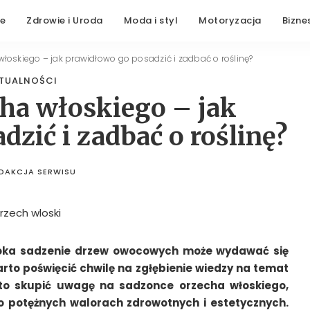
ze
Zdrowie i Uroda
Moda i styl
Motoryzacja
Biznes
łoskiego – jak prawidłowo go posadzić i zadbać o roślinę?
TUALNOŚCI
ha włoskiego – jak
zić i zadbać o roślinę?
DAKCJA SERWISU
STED
BY
 oka sadzenie drzew owocowych może wydawać się
to poświęcić chwilę na zgłębienie wiedzy na temat
rto skupić uwagę na sadzonce orzecha włoskiego,
 potężnych walorach zdrowotnych i estetycznych.