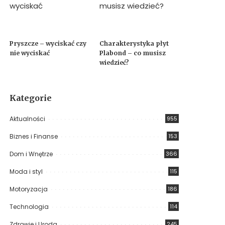
Pryszcze – wyciskać czy
Charakterystyka płyt
nie wyciskać
Plabond – co musisz
wiedzieć?
Kategorie
Aktualności
955
Biznes i Finanse
153
Dom i Wnętrze
366
Moda i styl
115
Motoryzacja
186
Technologia
114
Zdrowie i Uroda
245