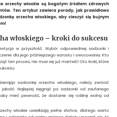
 że orzechy włoskie są bogatym źródłem zdrowych
ntów. Ten artykuł zawiera porady, jak prawidłowo
dzonkę orzecha włoskiego, aby cieszyć się bujnym
em!
ha włoskiego – kroki do sukcesu
stycja w przyszłość. Wybór odpowiedniej sadzonki i
zenie dla jego późniejszego wzrostu i owocowania. Kto
ząć ten proces, nie musi się już martwić! Oto kroki, które
ukcesu:
bierając sadzonkę orzecha włoskiego, należy zwrócić
 jakość. Najlepiej sięgnąć po sadzonki od zaufanego
 aby mieć pewność, że dostanie się roślinę wolną od
rzechy włoskie uwielbiają pełne słońce, dlatego warto
e i osłonięte od wiatru miejsce. Należy upewnić się, że