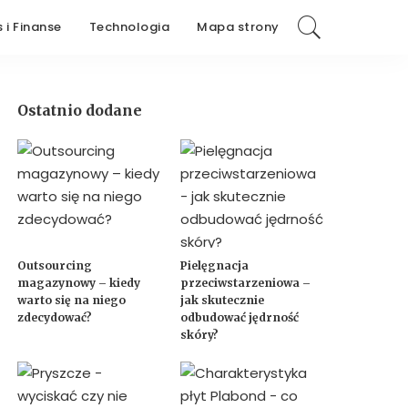
 i Finanse
Technologia
Mapa strony
Ostatnio dodane
Outsourcing
Pielęgnacja
magazynowy – kiedy
przeciwstarzeniowa –
warto się na niego
jak skutecznie
zdecydować?
odbudować jędrność
skóry?