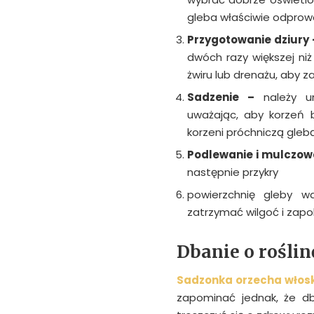
gleba właściwie odpro
Przygotowanie dziury
dwóch razy większej ni
żwiru lub drenażu, aby 
Sadzenie –
należy 
uważając, aby korzeń b
korzeni próchniczą glebą,
Podlewanie i mulczow
następnie przykry
powierzchnię gleby w
zatrzymać wilgoć i zap
Dbanie o roślin
Sadzonka orzecha włos
zapominać jednak, że db