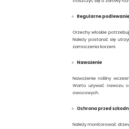
troszczyć się o zdrowy ro
Regularne podlewani
Orzechy włoskie potrzebu
Należy postarać się utrz
zamoczenia korzeni.
Nawożenie
Nawożenie rośliny wczes
Warto używać nawozu o
owocowych.
Ochrona przed szkodn
Należy monitorować drzew