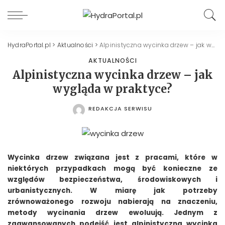
HydraPortal.pl
>
Aktualności
>
Alpinistyczna wycinka drzew – jak wygląda w praktyce?
AKTUALNOŚCI
Alpinistyczna wycinka drzew – jak
wygląda w praktyce?
REDAKCJA SERWISU
POSTED
BY
Wycinka drzew związana jest z pracami, które w
niektórych przypadkach mogą być konieczne ze
względów bezpieczeństwa, środowiskowych i
urbanistycznych. W miarę jak potrzeby
zrównoważonego rozwoju nabierają na znaczeniu,
metody wycinania drzew ewoluują. Jednym z
zaawansowanych podejść jest alpinistyczna wycinka