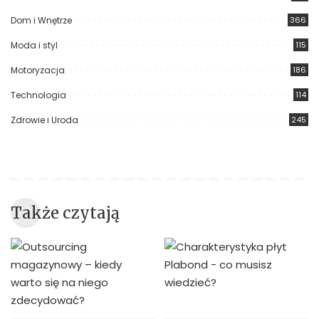
Dom i Wnętrze
366
Moda i styl
115
Motoryzacja
186
Technologia
114
Zdrowie i Uroda
245
Także czytają