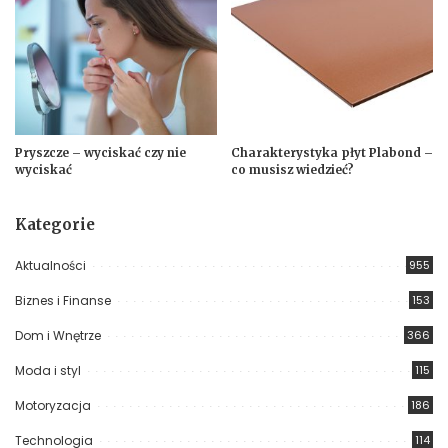
Pryszcze – wyciskać czy nie
Charakterystyka płyt Plabond –
wyciskać
co musisz wiedzieć?
Kategorie
Aktualności
955
Biznes i Finanse
153
Dom i Wnętrze
366
Moda i styl
115
Motoryzacja
186
Technologia
114