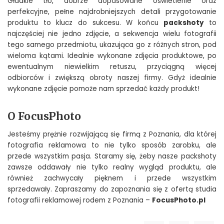
Gładkie tło, dobrze dopasowane oświetlenie oraz
perfekcyjne, pełne najdrobniejszych detali przygotowanie
produktu to klucz do sukcesu. W końcu
packshoty
to
najczęściej nie jedno zdjęcie, a sekwencja wielu fotografii
tego samego przedmiotu, ukazująca go z różnych stron, pod
wieloma kątami. Idealnie wykonane zdjęcia produktowe, po
ewentualnym niewielkim retuszu, przyciągną więcej
odbiorców i zwiększą obroty naszej firmy. Gdyż idealnie
wykonane zdjęcie pomoże nam sprzedać każdy produkt!
O FocusPhoto
Jesteśmy prężnie rozwijającą się firmą z Poznania, dla której
fotografia reklamowa to nie tylko sposób zarobku, ale
przede wszystkim pasja. Staramy się, żeby nasze packshoty
zawsze oddawały nie tylko realny wygląd produktu, ale
również zachwycały pięknem i przede wszystkim
sprzedawały. Zapraszamy do zapoznania się z ofertą studia
fotografii reklamowej rodem z Poznania –
FocusPhoto.pl