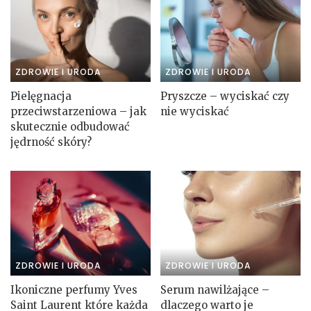
ZDROWIE I URODA
ZDROWIE I URODA
Pielęgnacja
Pryszcze – wyciskać czy
przeciwstarzeniowa – jak
nie wyciskać
skutecznie odbudować
jędrność skóry?
ZDROWIE I URODA
ZDROWIE I URODA
Ikoniczne perfumy Yves
Serum nawilżające –
Saint Laurent które każda
dlaczego warto je