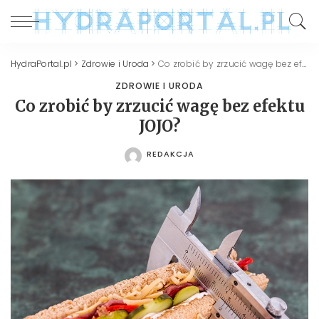
HydraPortal.pl
>
Zdrowie i Uroda
>
Co zrobić by zrzucić wagę bez efektu JOJO?
ZDROWIE I URODA
Co zrobić by zrzucić wagę bez efektu
JOJO?
REDAKCJA
POSTED
BY