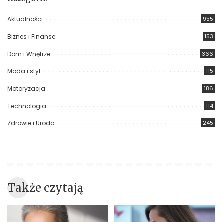
Aktualności
955
Biznes i Finanse
153
Dom i Wnętrze
366
Moda i styl
115
Motoryzacja
186
Technologia
114
Zdrowie i Uroda
245
Także czytają