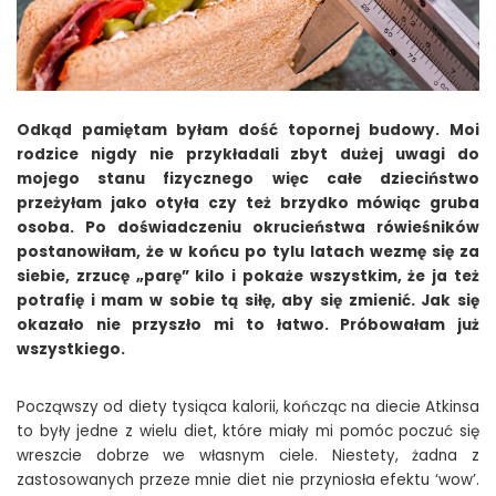
Odkąd pamiętam byłam dość topornej budowy. Moi
rodzice nigdy nie przykładali zbyt dużej uwagi do
mojego stanu fizycznego więc całe dzieciństwo
przeżyłam jako otyła czy też brzydko mówiąc gruba
osoba. Po doświadczeniu okrucieństwa rówieśników
postanowiłam, że w końcu po tylu latach wezmę się za
siebie, zrzucę „parę” kilo i pokaże wszystkim, że ja też
potrafię i mam w sobie tą siłę, aby się zmienić. Jak się
okazało nie przyszło mi to łatwo. Próbowałam już
wszystkiego.
Począwszy od diety tysiąca kalorii, kończąc na diecie Atkinsa
to były jedne z wielu diet, które miały mi pomóc poczuć się
wreszcie dobrze we własnym ciele. Niestety, żadna z
zastosowanych przeze mnie diet nie przyniosła efektu ‘wow’.