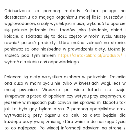
Odchudzanie za pomocą metody Kalibra polega na
dostarczaniu do mojego organizmu małej ilości tłuszczów i
węglowodanów, a cały wysiłek jaki muszę wykonać to oparcie
się pokusie jedzenia fast foodów jako śniadanie, obiad i
kolacje, a zdarzało się to dość często w moim życiu. Muszę
również polecić produkty, które można zakupić na stronie,
ponieważ są one niezbędne w prowadzeniu diety. Można je
znaleźć pod tym linkiem
https://dietakalibra.pl/produkty/
i
wybrać dla siebie coś odpowiedniego.
Polecam tą dietę wszystkim osobom w potrzebie. Zmieniła
ona dużo w moim życiu nie tylko w kwestiach wagi, lecz w
mojej psychice. Wreszcie po wielu latach nie czuje
skrępowania przed chłopakiem czy wstydu przy znajomych, a
jedzenie w miejscach publicznych nie sprawia mi kłopotu tak
jak to było gdy byłam otyła. Z pomocą specjalistów oraz
wytrwałością przy dążeniu do celu ta dieta będzie dla
każdego pozytywną zmianą, która wniesie do naszego życia
to co najlepsze. Po więcej informacji odsyłam na stronę z