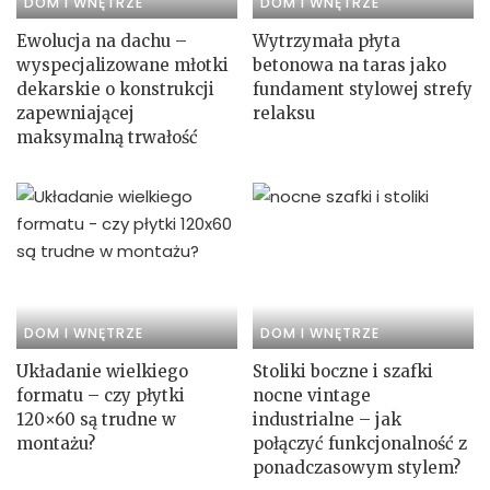
DOM I WNĘTRZE
DOM I WNĘTRZE
Ewolucja na dachu –
Wytrzymała płyta
wyspecjalizowane młotki
betonowa na taras jako
dekarskie o konstrukcji
fundament stylowej strefy
zapewniającej
relaksu
maksymalną trwałość
DOM I WNĘTRZE
DOM I WNĘTRZE
Układanie wielkiego
Stoliki boczne i szafki
formatu – czy płytki
nocne vintage
120×60 są trudne w
industrialne – jak
montażu?
połączyć funkcjonalność z
ponadczasowym stylem?