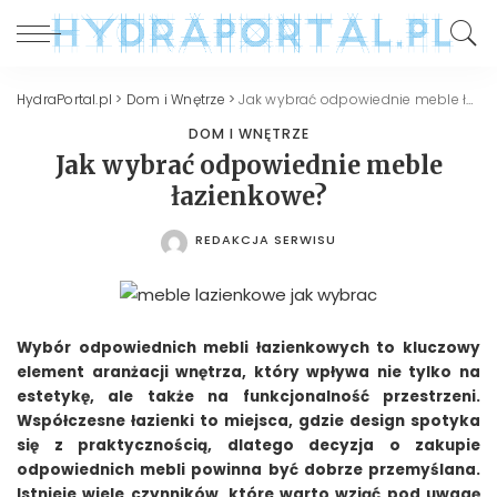
HydraPortal.pl
>
Dom i Wnętrze
>
Jak wybrać odpowiednie meble łazienkowe?
DOM I WNĘTRZE
Jak wybrać odpowiednie meble
łazienkowe?
REDAKCJA SERWISU
POSTED
BY
Wybór odpowiednich mebli łazienkowych to kluczowy
element aranżacji wnętrza, który wpływa nie tylko na
estetykę, ale także na funkcjonalność przestrzeni.
Współczesne łazienki to miejsca, gdzie design spotyka
się z praktycznością, dlatego decyzja o zakupie
odpowiednich mebli powinna być dobrze przemyślana.
Istnieje wiele czynników, które warto wziąć pod uwagę