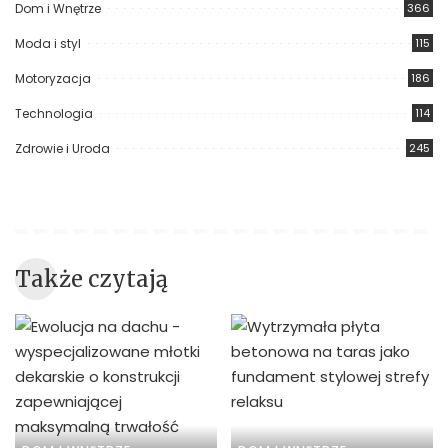
Dom i Wnętrze
366
Moda i styl
115
Motoryzacja
186
Technologia
114
Zdrowie i Uroda
245
Także czytają