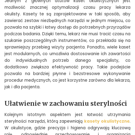
Jednym z głównych atutów kaset okulistycznych jest
możliwość znacznej optymalizacji czasu pracy lekarza
okulisty. Kasety te są zaprojektowane w taki sposób, aby
zawierać zestaw niezbędnych narzędzi w jednym miejscu, co
pozwala na szybki i łatwy dostęp do potrzebnych przyrządów
podczas badania. Dzięki temu, lekarz nie musi tracić czasu na
szukanie poszczególnych instrumentów, co przekłada się na
sprawniejszy przebieg wizyty pacjenta. Ponadto, wiele kaset
jest modularnych, co umożliwia dostosowanie ich zawartości
do indywidualnych potrzeb danego specjalisty, co
dodatkowo zwiększa efektywność pracy. Takie podejście
pozwala na bardziej płynne i bezstresowe wykonywanie
procedur medycznych, co jest korzystne zarówno dla lekarza,
jak i dla pacjenta.
Ułatwienie w zachowaniu sterylności
Kolejnym istotnym aspektem jest łatwość utrzymania
sterylności narzędzi, którą zapewniają
kasety okulistyczne
.
W okulistyce, gdzie precyzja i higiena odgrywają kluczową
rolę, odpowiednie przechowywanie i organizacja