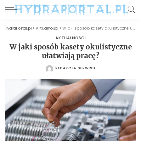
HydraPortal.pl
>
Aktualności
>
W jaki sposób kasety okulistyczne ułatwiają pracę?
AKTUALNOŚCI
W jaki sposób kasety okulistyczne
ułatwiają pracę?
REDAKCJA SERWISU
POSTED
BY