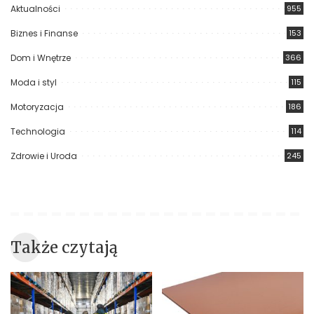
Aktualności
955
Biznes i Finanse
153
Dom i Wnętrze
366
Moda i styl
115
Motoryzacja
186
Technologia
114
Zdrowie i Uroda
245
Także czytają