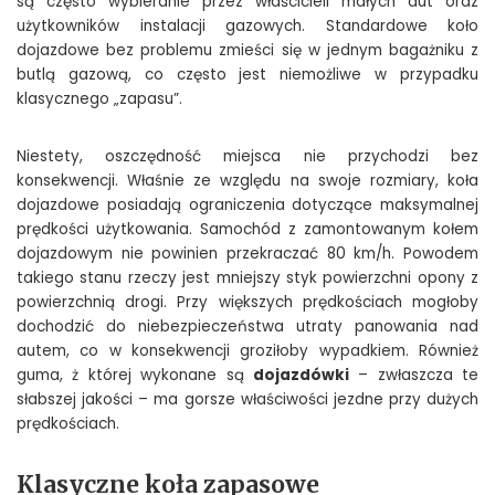
są często wybieranie przez właścicieli małych aut oraz
użytkowników instalacji gazowych. Standardowe koło
dojazdowe bez problemu zmieści się w jednym bagażniku z
butlą gazową, co często jest niemożliwe w przypadku
klasycznego „zapasu”.
Niestety, oszczędność miejsca nie przychodzi bez
konsekwencji. Właśnie ze względu na swoje rozmiary, koła
dojazdowe posiadają ograniczenia dotyczące maksymalnej
prędkości użytkowania. Samochód z zamontowanym kołem
dojazdowym nie powinien przekraczać 80 km/h. Powodem
takiego stanu rzeczy jest mniejszy styk powierzchni opony z
powierzchnią drogi. Przy większych prędkościach mogłoby
dochodzić do niebezpieczeństwa utraty panowania nad
autem, co w konsekwencji groziłoby wypadkiem. Również
guma, ż której wykonane są
dojazdówki
– zwłaszcza te
słabszej jakości – ma gorsze właściwości jezdne przy dużych
prędkościach.
Klasyczne koła zapasowe