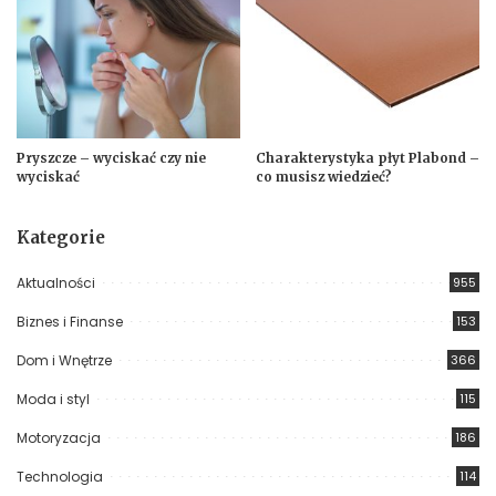
Pryszcze – wyciskać czy nie
Charakterystyka płyt Plabond –
wyciskać
co musisz wiedzieć?
Kategorie
Aktualności
955
Biznes i Finanse
153
Dom i Wnętrze
366
Moda i styl
115
Motoryzacja
186
Technologia
114