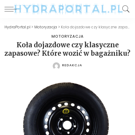
HydraPortal.pl
>
Motoryzacja
>
Koła dojazdowe czy klasyczne zapasowe? Które wozić w bagażniku?
MOTORYZACJA
Koła dojazdowe czy klasyczne
zapasowe? Które wozić w bagażniku?
REDAKCJA
POSTED
BY