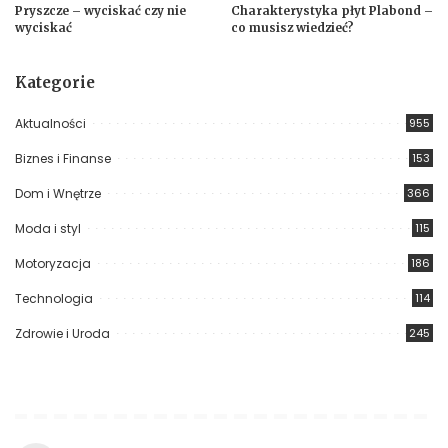
Pryszcze – wyciskać czy nie
Charakterystyka płyt Plabond –
wyciskać
co musisz wiedzieć?
Kategorie
Aktualności
955
Biznes i Finanse
153
Dom i Wnętrze
366
Moda i styl
115
Motoryzacja
186
Technologia
114
Zdrowie i Uroda
245