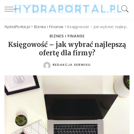
HydraPortal.pl
>
Biznes i Finanse
>
Księgowość – jak wybrać najlepszą ofertę dla firmy?
BIZNES I FINANSE
Księgowość – jak wybrać najlepszą
ofertę dla firmy?
REDAKCJA SERWISU
POSTED
BY