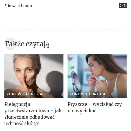
Zdrowie i Uroda
245
Także czytają
ZDROWIE I URODA
ZDROWIE I URODA
Pielęgnacja
Pryszcze – wyciskać czy
przeciwstarzeniowa – jak
nie wyciskać
skutecznie odbudować
jędrność skóry?