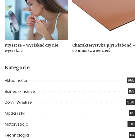
Pryszcze – wyciskać czy nie
Charakterystyka płyt Plabond –
wyciskać
co musisz wiedzieć?
Kategorie
Aktualności
955
Biznes i Finanse
153
Dom i Wnętrze
366
Moda i styl
115
Motoryzacja
186
Technologia
114