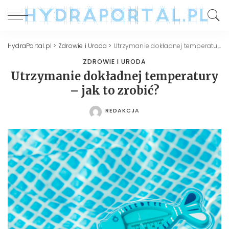
HydraPortal.pl
>
Zdrowie i Uroda
>
Utrzymanie dokładnej temperatury – jak to zrobić?
ZDROWIE I URODA
Utrzymanie dokładnej temperatury
– jak to zrobić?
REDAKCJA
POSTED
BY