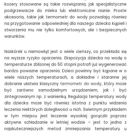
kozery stosowane są takie rozwiązania, jak specjalistyczne
podgrzewacze do mleka lub elektroniczne nianie. Proste
akcesoria, takie jak termometr do wody pozwalają również
na przygotowanie odpowiedniej dla naszego dziecka kąpieli i
stworzenia mu nie tylko komfortowych, ale i bezpiecznych
warunków.
Naskórek u niemowląt jest o wiele cieńszy, co przekłada się
na wyższe ryzyko oparzenia. Ekspozycja dziecka na wodę o
temperaturze zbliżonej do 50 stopni potrafi już wygenerować
bardzo poważne oparzenia. Dzieci powinny być kąpane w o
wiele niższych temperaturach, a dokładne i staranne jej
dobranie ułatwia klasyczny
termometr do wody
, który może
być zarówno samodzielnym urządzeniem, jak i być
zintegrowanym np. z wanienką. Regulacja temperatury wody
dla dziecka może być również istotna z punktu widzenia
leczenia niektórych dolegliwości u nich. Świetnym przykładem
w tym miejscu jest leczenie wysokiej gorączki poprzez
aktywne schładzanie w letniej wodzie – jest to jedna z
najskuteczniejszych metod zmniejszania temperatury u