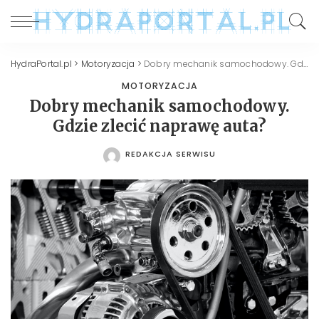
HydraPortal.pl
>
Motoryzacja
>
Dobry mechanik samochodowy. Gdzie zlecić naprawę auta?
MOTORYZACJA
Dobry mechanik samochodowy.
Gdzie zlecić naprawę auta?
REDAKCJA SERWISU
POSTED
BY