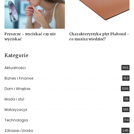
Pryszcze – wyciskać czy nie
Charakterystyka płyt Plabond –
wyciskać
co musisz wiedzieć?
Kategorie
Aktualności
955
Biznes i Finanse
153
Dom i Wnętrze
366
Moda i styl
115
Motoryzacja
186
Technologia
114
Zdrowie i Uroda
245